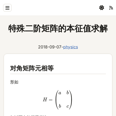
Home
特殊二阶矩阵的本征值求解
Physics
Blog
2018-09-07
-
physics
Coding
All
对角矩阵元相等
形如
H
=
(
a
b
b
c
)