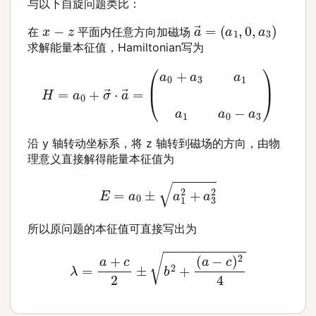
与以下自旋问题类比：
a
(
a
→
1
,
=
0
,
a
3
)
x
−
z
在
平面内任意方向加磁场
求解能量本征值，Hamiltonian写为
H
=
a
0
+
σ
→
⋅
a
→
=
(
a
0
+
a
3
a
1
a
1
a
0
−
a
3
)
沿
y
轴转动坐标系，将
z
轴转到磁场的方向，由物
理意义直接解得能量本征值为
E
=
a
0
±
a
1
2
+
a
3
2
所以原问题的本征值可直接写出为
λ
=
a
+
c
2
±
b
2
+
(
a
−
c
)
2
4