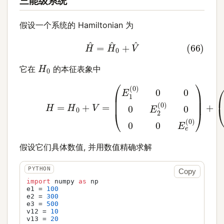
三能级系统
假设一个系统的 Hamiltonian 为
(66)
H
^
=
H
^
0
+
V
^
H
0
它在
的本征表象中
(67)
H
=
(
0
H
V
0
12
+
V
V
=
13
(
E
V
1
12
(
0
)
0
0
V
0
23
0
E
V
2
13
(
0
)
V
0
2
0
假设它们具体数值, 并用数值精确求解
Copy
import
 numpy 
as
 np

e1 = 
100
e2 = 
300
e3 = 
500
v12 = 
10
v13 = 
20