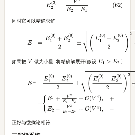
同时它可以精确求解
(63)
E
±
=
E
1
(
0
)
+
E
2
(
0
)
2
±
(
E
1
(
0
)
−
E
2
(
0
)
2
)
V
E
1
>
E
2
如果把
做为小量, 将精确解展开(假设
)
(64)
{
E
1
E
+
±
V
=
2
E
E
1
1
(
−
0
E
)
+
2
E
+
2
O
(
0
(
V
)
2
4
±
)
,
(
+
E
E
1
2
(
0
−
)
V
−
2
E
E
2
1
(
−
0
E
)
2
2
)
+
2
O
+
V
(
正好与微扰论相符.