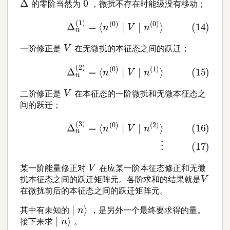
的零阶当然为
，微扰不存在时能级没有移动；
(14)
Δ
n
(
1
)
=
⟨
n
(
0
)
∣
V
∣
n
(
0
)
⟩
V
一阶修正是
在无微扰的本征态之间的跃迁；
(15)
Δ
n
(
2
)
=
⟨
n
(
0
)
∣
V
∣
n
(
1
)
⟩
V
二阶修正是
在本征态的一阶微扰和无微本征态之
间的跃迁；
(16)
Δ
n
(
3
)
=
⟨
n
(
0
)
∣
V
∣
n
(
2
)
⟩
(17)
⋮
V
某一阶能量修正对
在应某一阶本征态修正和无微
V
扰本征态之间的跃迁矩阵元。各阶求和的结果就是
在微扰前后的本征态之间的跃迁矩阵元。
∣
n
⟩
其中有未知的
，是另外一个最终要求得的量。
∣
n
⟩
接下来求
。