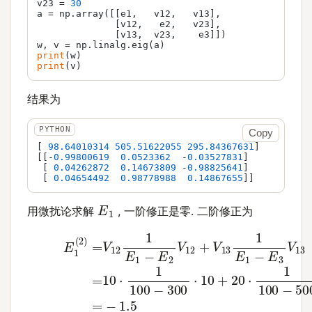
v23 = 
30
a = np.array([[e1,   v12,   v13],

              [v12,   e2,   v23],

              [v13,  v23,    e3]])

print
print
(v)
结果为
Copy
[ 
98.64010314
505.51622055
295.84367631
]

[[-
0.99800619
0.0523362
  -
0.03527831
]

 [ 
0.04262872
0.14673809
 -
0.98825641
]

 [ 
0.04654492
0.98778988
0.14867655
]]
E
1
用微扰论求解
, 一阶修正是零. 二阶修正为
(68)
E
1
(
2
)
=
V
12
1
E
1
−
E
2
V
12
+
V
13
1
E
1
−
E
3
V
13
(6