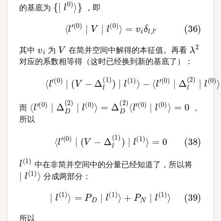
{
∣
l
0
)
⟩
}
的基底为
，即
(36)
⟨
l
′
(
0
)
∣
V
∣
l
(
0
)
⟩
=
v
i
δ
l
,
l
′
λ
2
V
v
i
其中
为
在简并空间中解得的本征值。再看
对应的系数相等得（这时已经换到新的基底了）：
(37)
⟨
l
′
(
0
)
∣
(
V
−
Δ
l
(
1
)
)
∣
l
(
1
)
⟩
−
⟨
l
′
(
0
)
∣
Δ
l
(
2
)
∣
l
(
0
⟨
=
l
′
0
(
0
)
∣
Δ
D
(
2
)
∣
l
(
0
)
⟩
=
Δ
D
(
2
)
⟨
l
′
(
0
)
∣
l
(
0
)
⟩
而
，
所以
(38)
⟨
l
′
(
0
)
∣
(
V
−
Δ
l
(
1
)
)
∣
l
(
1
)
⟩
=
0
l
(
1
)
中在非简并空间中的分量已经知道了，所以将
∣
l
(
1
)
⟩
分成两部分：
(39)
∣
l
(
1
)
⟩
=
P
D
∣
l
(
1
)
⟩
+
P
N
∣
l
(
1
)
⟩
所以