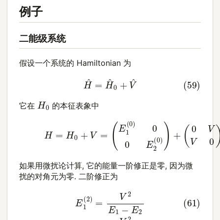
例子
二能级系统
假设一个系统的 Hamiltonian 为
(59)
H
^
=
H
^
0
+
V
^
H
0
它在
的本征表象中
(60)
H
=
H
0
+
V
=
(
E
1
(
0
)
0
0
E
2
(
0
)
)
+
(
0
V
V
0
)
如果用微扰论计算, 它的能量一阶修正是零, 因为微
扰的对角元为零. 二阶修正为
(61)
E
1
(
2
)
=
V
2
E
1
−
E
2
(62)
E
2
(
2
)
=
V
2
E
2
−
E
1