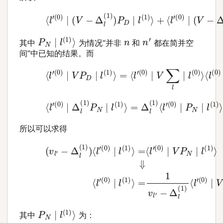
(40)
⟨
l
′
(
0
)
∣
(
V
−
Δ
l
(
1
)
)
P
D
∣
l
(
1
)
⟩
+
⟨
l
′
(
0
)
∣
(
V
−
P
N
∣
l
(
1
)
⟩
n
′
n
其中
为情况“并非
和
都在简并空
间”中已知的结果。而
(41)
⟨
l
′
(
0
)
∣
V
P
D
∣
l
(
1
)
⟩
=
⟨
l
′
(
0
)
∣
V
∑
l
∣
l
(
0
)
⟩
⟨
l
(
(42)
⟨
l
′
(
0
)
∣
Δ
l
(
1
)
P
N
∣
l
(
1
)
⟩
=
Δ
l
(
1
)
⟨
l
′
(
0
)
∣
P
N
∣
l
(
所以可以求得
(43)
(
v
l
′
−
⟨
l
Δ
′
(
l
0
(
1
)
∣
)
)
l
⟨
(
1
l
′
)
(
⟩
0
=
)
∣
1
l
v
(
l
1
′
−
)
⟩
Δ
=
l
⟨
(
l
1
′
(
)
0
⟨
l
)
′
(
∣
0
V
)
P
∣
V
N
P
∣
l
N
(
1
∣
)
l
⟩
(
P
N
∣
l
(
1
)
⟩
其中
为：