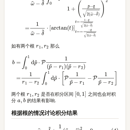
r
1
,
r
2
如有两个根
那么
(
p
~
−
r
2
)
=
1
b
r
1
=
−
∫
r
0
2
1
∫
d
0
p
1
d
~
p
⋅
P
~
1
⋅
(
[
p
P
~
1
p
−
~
r
1
−
)
r
1
−
P
1
p
~
−
r
2
]
[
0
,
1
]
r
1
,
r
2
两个根
是否在积分区间
之间也会对积
a
,
b
分
的结果有影响.
根据根的情况讨论积分结果
(4)
ω
~
−
δ
~
+
1
2
(
p
~
−
q
~
)
2
=
0