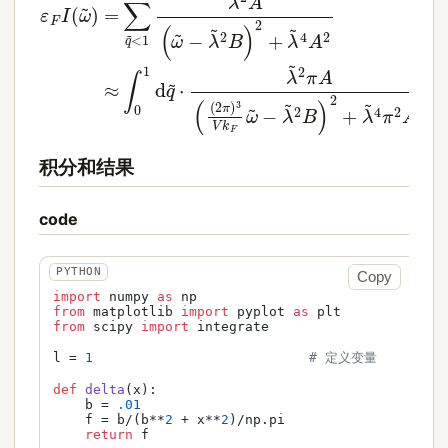
积分和结果
code
Copy
import
 numpy 
as
from
 matplotlib 
import
 pyplot 
as
from
 scipy 
import
 integrate

l = 
1
# 定义变量
def
delta
(
x
):

    b = 
.01
    f = b/(b**
2
 + x**
2
)/np.pi

return
 f
