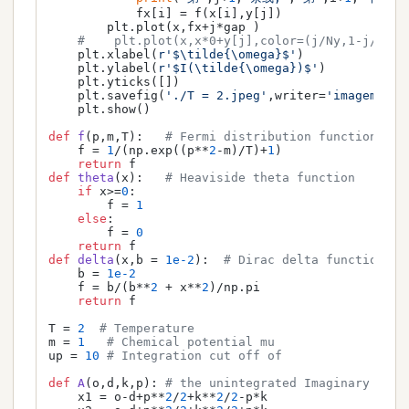
            fx[i] = f(x[i],y[j])

        plt.plot(x,fx+j*gap )

#    plt.plot(x,x*0+y[j],color=(j/Ny,1-j/Ny,j
    plt.xlabel(
r'$\tilde{\omega}$'
)

    plt.ylabel(
r'$I(\tilde{\omega})$'
)

    plt.yticks([])

    plt.savefig(
'./T = 2.jpeg'
,writer=
'imagemagic
    plt.show()

def
f
(
p,m,T
):   
# Fermi distribution function
    f = 
1
/(np.exp((p**
2
-m)/T)+
1
)

return
def
theta
(
x
):   
# Heaviside theta function
if
 x>=
0
:

        f = 
1
else
:

        f = 
0
return
def
delta
(
x,b = 
1e-2
):  
# Dirac delta function
    b = 
1e-2
    f = b/(b**
2
 + x**
2
)/np.pi

return
 f

T = 
2
# Temperature
m = 
1
# Chemical potential mu
up = 
10
# Integration cut off of 
def
A
(
o,d,k,p
): 
# the unintegrated Imaginary part
    x1 = o-d+p**
2
/
2
+k**
2
/
2
-p*k
