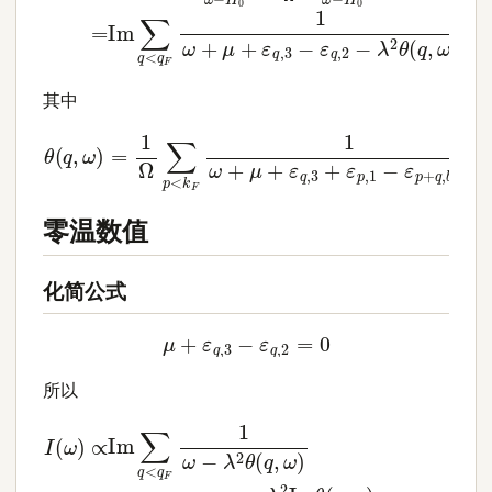
其中
θ
(
q
,
ω
)
=
1
Ω
∑
p
<
k
F
1
ω
+
μ
+
ε
q
,
3
+
ε
p
,
1
−
ε
p
+
q
,
b
−
零温数值
化简公式
μ
+
ε
q
,
3
−
ε
q
,
2
=
0
所以
I
(
ω
)
[
∝
ω
Im
−
λ
∑
2
q
Re
<
q
θ
F
(
1
q
ω
,
ω
−
)
λ
]
2
2
θ
+
(
[
q
λ
,
2
ω
Im
)
=
θ
∑
(
q
q
<
,
ω
k
)
F
]
λ
2
2
Im
θ
(
q
,