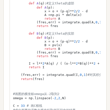
def
A
(
q
):
#定义theta的虚部
def
A
(
p
):

                x = o + (p-q)**
2
/
2
 - d

                A =np.pi * delta(x)

return
 A

            (fres,err) = integrate.quad(A,
0
,
1
)

return
 fres

def
B
(
q
):
#定义theta的实部
def
B
(
p
):

                x = o + (p-q)**
2
/
2
 - d

                B = pv(x)

return
 B

            (fres,err) = integrate.quad(B,
0
,
1
)

return
 fres

        I = l**
2
*A(q) / ( (o-l**
2
*B(q))**
2
 + l**
4
return
 I

    (fres,err) = integrate.quad(I,
0
,
1
)
#对其积分,即
return
(fres)

#画图的横坐标omega从-2取到2
omega = np.linspace(-
2
,
2
,N)

C = 
33
# 画C根线