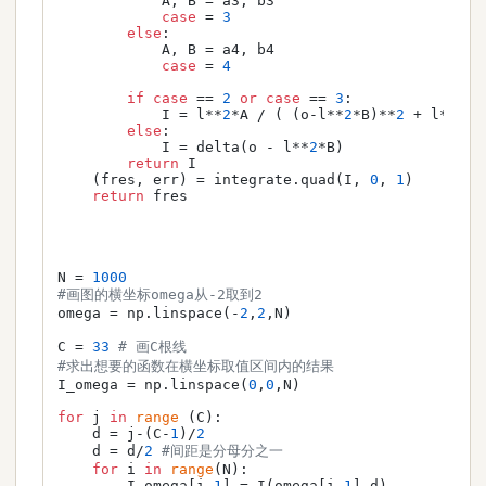
            A, B = a3, b3

case
 = 
3
else
:

            A, B = a4, b4

case
 = 
4
if
case
 == 
2
or
case
 == 
3
:

            I = l**
2
*A / ( (o-l**
2
*B)**
2
 + l**
4
*A
else
:

            I = delta(o - l**
2
*B)

return
 I

    (fres, err) = integrate.quad(I, 
0
, 
1
)

return
 fres

N = 
1000
#画图的横坐标omega从-2取到2
omega = np.linspace(-
2
,
2
,N)

C = 
33
# 画C根线
#求出想要的函数在横坐标取值区间内的结果
I_omega = np.linspace(
0
,
0
,N)

for
 j 
in
range
 (C):

    d = j-(C-
1
)/
2
    d = d/
2
#间距是分母分之一
for
 i 
in
range
(N):

        I_omega[i-
1
] = I(omega[i-
1
],d)
