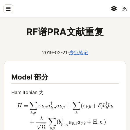
Home
RF谱PRA文献重复
Physics
Blog
2019-02-21
-
专业笔记
Coding
All
Model 部分
Hamiltonian 为
H
=
∑
k
,
σ
ε
k
,
σ
a
k
,
σ
†
a
k
,
σ
+
∑
k
(
ε
k
,
b
+
δ
)
b
k
†
b
k
+
λ