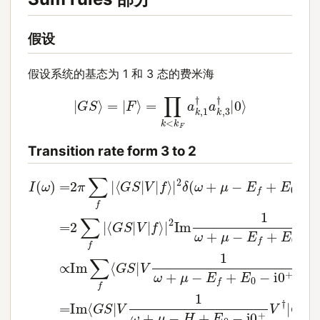
假设
假设系统的基态为 1 和 3 态的费米海
|
G
S
⟩
=
|
F
⟩
=
∏
k
<
k
F
a
k
,
1
†
a
k
,
3
†
|
0
⟩
Transition rate form 3 to 2
⟨
G
S
=
|
Im
V
⟨
G
|
f
⟨
⟩
S
G
=
|
|
2
S
V
Im
Im
|
|
V
f
⟨
⟩
1
1
G
|
ω
ω
2
S
I
δ
+
⟨
(
+
|
ω
f
(
V
μ
|
μ
ω
V
)
−
1
−
=
+
ω
†
E
H
2
μ
|
f
−
G
+
+
π
−
H
S
∑
E
E
E
¯
f
⟩
0
0
f
|
V
+
−
−
†
E
i
i
0
0
|
0
G
+
+
)
S
=
V
∝
⟩
2
†
Im
∑
|
G
f
∑
|
S
f
⟨
⟩
G
S
|
V
1