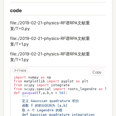
code
file:./2019-02-21-physics-RF谱RPA文献重
复/T=0.py
file:./2019-02-21-physics-RF谱RPA文献重
复/T=1.py
file:./2019-02-21-physics-RF谱RPA文献重
复/T=1.py
Copy
import
 numpy 
as
from
 matplotlib 
import
 pyplot 
as
from
 scipy 
import
from
 scipy.special 
import
 roots_legendre 
as
def
gauquad
(
f,a,b,n = 
50
):

'''

    定义 Gaussian quadrature 积分

    函数 f 的积分区间为 [a,b]

    取 n 个 Legendre 的根

    def Gaussian quadrature integration
