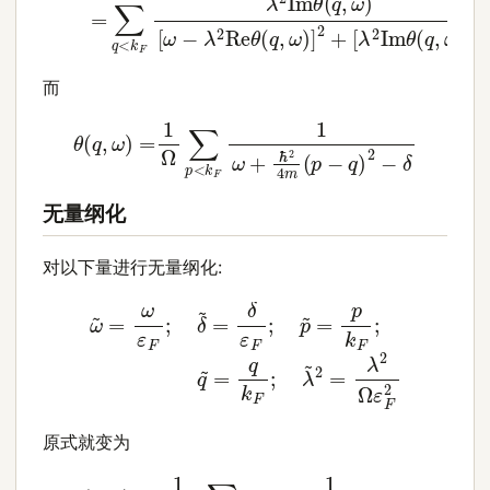
而
θ
(
q
,
ω
)
=
1
Ω
∑
p
<
k
F
1
ω
+
ℏ
2
4
m
(
p
−
q
)
2
−
δ
无量纲化
对以下量进行无量纲化:
ω
~
=
ω
ε
F
;
δ
~
=
δ
ε
F
;
p
~
=
p
k
F
;
q
~
=
q
k
F
;
λ
~
2
=
λ
2
原式就变为
<
1
1
ω
~
+
1
θ
2
(
(
q
p
~
~
,
−
ω
q
~
~
)
=
)
2
1
−
Ω
δ
ε
~
F
=
∑
1
p
Ω
~
ε
F
(
B
+
i
A
)