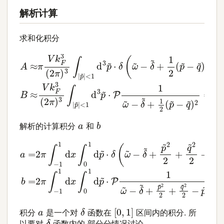
解析计算
求和化积分
<
<
1
1
d
d
3
3
p
p
~
~
⋅
⋅
δ
P
(
1
A
ω
ω
≈
~
~
π
−
−
V
δ
δ
k
~
~
F
+
+
3
1
1
(
2
2
2
(
π
(
p
p
)
~
3
~
−
∫
−
|
q
p
q
~
~
~
)
|
)
2
2
)
=
=
V
π
k
V
F
k
3
F
(
3
2
(
π
2
)
π
3
)
b
a
解析的计算积分
和
a
=
2
π
∫
−
1
1
d
x
∫
0
1
d
p
~
⋅
δ
(
ω
~
−
δ
~
+
p
~
2
2
+
q
~
2
2
−
[
0
,
1
]
δ
a
积分
是一个对
函数在
区间内的积分. 所
δ
以要对
函数内的 部分分情况讨论.