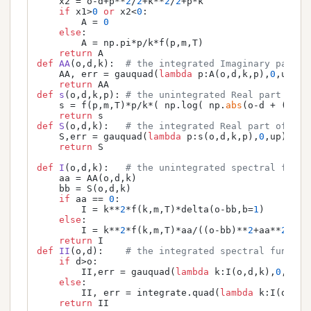
    x2 = o-d+p**
2
/
2
+k**
2
/
2
+p*k

if
 x1>
0
or
 x2<
0
:

        A = 
0
else
:

        A = np.pi*p/k*f(p,m,T)

return
def
AA
(
o,d,k
):  
# the integrated Imaginary part o
    AA, err = gauquad(
lambda
 p:A(o,d,k,p),
0
,up)

return
def
s
(
o,d,k,p
): 
# the unintegrated Real part of s
    s = f(p,m,T)*p/k*( np.log( np.
abs
(o-d + (k+p)
return
def
S
(
o,d,k
):   
# the integrated Real part of sel
    S,err = gauquad(
lambda
 p:s(o,d,k,p),
0
,up)

return
 S

def
I
(
o,d,k
):   
# the unintegrated spectral funct
    aa = AA(o,d,k)

    bb = S(o,d,k)

if
 aa == 
0
:

        I = k**
2
*f(k,m,T)*delta(o-bb,b=
1
)

else
:

        I = k**
2
*f(k,m,T)*aa/((o-bb)**
2
+aa**
2
)

return
def
II
(
o,d
):    
# the integrated spectral functio
if
 d>o:

        II,err = gauquad(
lambda
 k:I(o,d,k),
0
,up,n
else
:

        II, err = integrate.quad(
lambda
 k:I(o,d,k
return
 II
