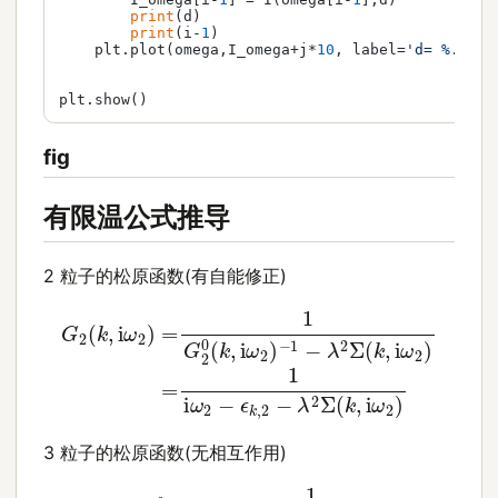
print
(d)

print
(i-
1
)

    plt.plot(omega,I_omega+j*
10
, label=
'd= %.2f'
 
fig
有限温公式推导
2 粒子的松原函数(有自能修正)
G
2
(
k
,
i
ω
2
)
=
1
G
2
0
(
k
,
i
ω
2
)
−
1
−
λ
2
Σ
(
k
,
i
ω
2
)
=
1
i
ω
2
3 粒子的松原函数(无相互作用)
G
3
0
(
k
,
i
ω
3
)
=
1
i
ω
3
−
ϵ
k
,
3