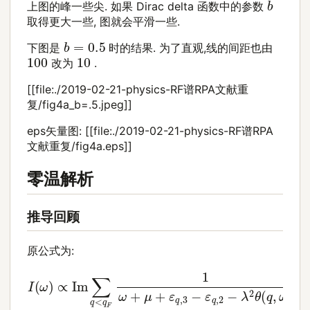
b
上图的峰一些尖. 如果 Dirac delta 函数中的参数
取得更大一些, 图就会平滑一些.
b
=
0.5
下图是
时的结果. 为了直观,线的间距也由
100
10
改为
.
[[file:./2019-02-21-physics-RF谱RPA文献重
复/fig4a_b=.5.jpeg]]
eps矢量图: [[file:./2019-02-21-physics-RF谱RPA
文献重复/fig4a.eps]]
零温解析
推导回顾
原公式为:
I
(
ω
)
∝
Im
∑
q
<
q
F
1
ω
+
μ
+
ε
q
,
3
−
ε
q
,
2
−
λ
2
θ
(
q
,
ω
)