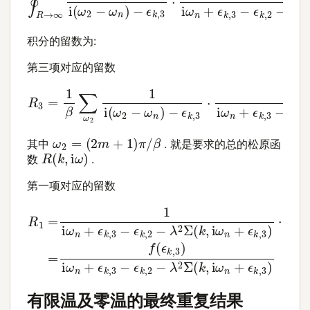
积分的留数为:
第三项对应的留数
−
ϵ
k
,
3
⋅
1
R
i
ω
3
=
n
1
+
β
ϵ
∑
k
ω
,
3
2
−
1
ϵ
i
k
(
ω
,
2
2
−
−
λ
ω
2
n
Σ
)
(
k
,
i
ω
2
)
ω
2
=
(
2
m
+
1
)
π
/
β
其中
. 就是要求的总的松原函
R
(
k
,
i
ω
)
数
.
第一项对应的留数
R
1
=
1
i
ω
n
+
ϵ
k
,
3
−
ϵ
k
,
2
−
λ
2
Σ
(
k
,
i
ω
n
+
ϵ
k
,
3
)
⋅
1
e
β
(
i
有限温及零温的最终重复结果