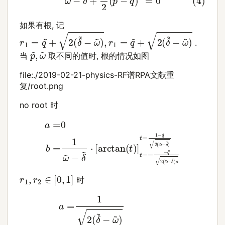
如果有根, 记
r
1
=
q
~
+
2
(
δ
~
−
ω
~
)
,
r
1
=
q
~
+
2
(
δ
~
−
ω
~
)
.
p
~
,
ω
~
当
取不同的值时, 根的情况如图
file:./2019-02-21-physics-RF谱RPA文献重
复/root.png
no root 时
a
=
0
b
=
1
ω
~
−
δ
~
⋅
[
arctan
(
t
)
]
t
==
−
q
~
2
(
ω
~
−
δ
~
)
r
1
,
r
2
∈
[
0
,
1
]
时
a
=
1
2
(
δ
~
−
ω
~
)
b
=
1
r
1
−
r
2
ln
(
1
−
r
1
)
r
2
(
1
−
r
2
)
r
1