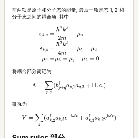
前两项是原子和分子态的能量, 最后一项是态 1, 2 和
分子态之间的耦合项. 其中
ε
k
,
σ
=
ℏ
2
k
2
2
m
−
μ
σ
ε
k
,
b
=
ℏ
2
k
2
4
m
−
μ
1
−
μ
2
μ
1
=
将耦合部分简记为
Λ
=
∑
p
,
q
(
b
p
+
q
†
a
p
,
1
a
q
,
2
+
H
.
c
.
)
微扰为
V
=
∑
k
(
a
k
,
2
†
a
k
,
3
e
−
i
ω
′
t
+
a
k
,
3
†
a
k
,
2
e
i
ω
′
t
)
Sum rules 部分