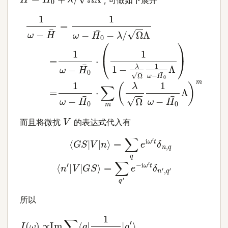
Ω
Λ
=
1
ω
−
H
0
1
ω
¯
⋅
−
(
1
H
1
−
¯
=
λ
1
Ω
ω
1
ω
−
H
−
0
H
¯
0
−
¯
λ
Λ
/
)
=
1
ω
−
H
0
¯
⋅
∑
m
(
V
而且将微扰
的表达式代入有
⟨
G
S
|
V
|
n
=
⟩
=
∑
∑
q
q
′
e
e
−
i
ω
i
ω
′
t
′
t
δ
δ
n
n
,
q
′
,
q
⟨
n
′
′
|
V
|
G
S
⟩
所以
I
⟨
(
q
ω
|
)
1
∝
ω
Im
−
H
∑
0
q
¯
,
q
⋅
∑
′
⟨
m
q
|
(
1
λ
ω
Ω
−
1
H
ω
¯
−
|
H
q
′
0
⟩
=
¯
Λ
Im
)
m
∑
q
|
q
,
q
′
⟩
′