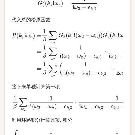
代入总的松原函数
R
−
−
(
ϵ
1
k
k
i
ω
,
,
i
3
ω
2
⋅
−
1
n
i
ϵ
)
ω
=
k
2
,
1
2
β
−
−
∑
ϵ
λ
k
ω
2
,
2
2
Σ
−
G
−
(
k
λ
ϵ
3
,
k
2
(
i
ω
,
k
Σ
3
,
(
2
i
+
k
(
)
ω
,
)
i
⋅
ω
2
1
i
−
2
ω
ω
)
n
=
n
+
1
)
β
ϵ
)
k
∑
G
,
ω
3
2
(
2
−
k
(
ϵ
,
1
k
i
i
ω
(
,
2
ω
2
−
2
)
=
λ
−
接下来单独计算第一项
−
ϵ
k
,
3
⋅
1
i
ω
1
β
n
∑
+
ω
ϵ
k
2
,
3
1
i
−
(
ω
ϵ
k
2
,
−
2
ω
−
λ
n
2
)
Σ
(
k
,
i
ω
2
)
利用环路积分计算此项. 积分
−
ϵ
k
,
3
⋅
1
i
ω
n
+
∮
ϵ
R
k
→
,
3
∞
−
ϵ
1
k
i
(
,
ω
2
−
2
λ
−
2
ω
Σ
n
(
)
k
,
i
ω
2
)
⋅
1
e
i
β
ω
2
+
1