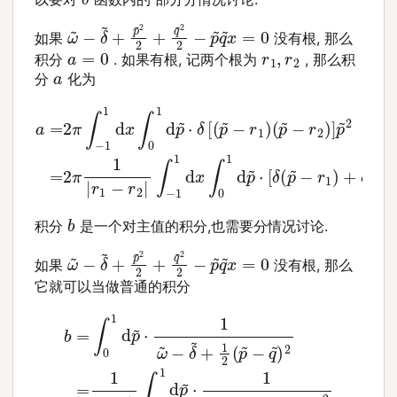
ω
~
−
δ
~
+
p
~
2
2
+
q
~
2
2
−
p
~
q
~
x
=
0
如果
没有根, 那么
a
=
0
r
1
,
r
2
积分
. 如果有根, 记两个根为
, 那么积
a
分
化为
∫
−
1
1
d
a
x
=
∫
0
(
2
p
1
π
~
d
∫
−
−
p
~
1
r
2
1
⋅
d
[
)
δ
]
x
p
(
∫
p
~
0
~
2
1
d
−
=
p
r
2
1
~
π
)
+
⋅
1
δ
|
δ
r
[
1
(
(
p
p
−
~
~
r
2
−
−
|
r
r
2
1
)
)
]
p
~
2
b
积分
是一个对主值的积分,也需要分情况讨论.
ω
~
−
δ
~
+
p
~
2
2
+
q
~
2
2
−
p
~
q
~
x
=
0
如果
没有根, 那么
它就可以当做普通的积分
b
(
p
=
~
∫
0
−
1
q
d
~
p
2
~
(
ω
⋅
1
ω
~
−
~
δ
−
~
δ
)
~
)
2
+
=
1
2
1
ω
(
p
~
~
−
−
δ
q
~
~
⋅
)
[
2
arctan
=
1
ω
~
(
−
t
)
δ
]
~
t
==
∫
0
1