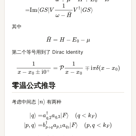
其中
H
¯
=
H
−
E
0
−
μ
第二个等号用到了 Dirac Identity
1
x
−
x
0
±
i
0
+
=
P
1
x
−
x
0
∓
i
π
δ
(
x
−
x
0
)
零温公式推导
|
n
⟩
考虑中间态
有两种
|
q
=
⟩
b
=
p
a
+
q
q
,
2
†
†
a
p
a
q
,
1
,
a
3
q
|
F
3
⟩
|
F
(
q
⟩
<
(
p
k
,
F
q
)
<
|
p
k
,
F
q
)
⟩