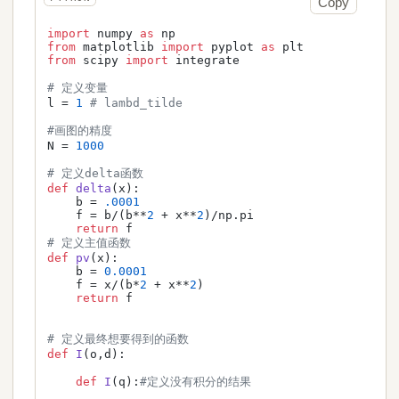
Copy
import
 numpy 
as
from
 matplotlib 
import
 pyplot 
as
from
 scipy 
import
 integrate

# 定义变量
l = 
1
# lambd_tilde
#画图的精度
N = 
1000
# 定义delta函数
def
delta
(
x
):

    b = 
.0001
    f = b/(b**
2
 + x**
2
)/np.pi

return
# 定义主值函数
def
pv
(
x
):

    b = 
0.0001
    f = x/(b*
2
 + x**
2
)

return
 f

# 定义最终想要得到的函数
def
I
(
o,d
):

def
I
(
q
):
#定义没有积分的结果