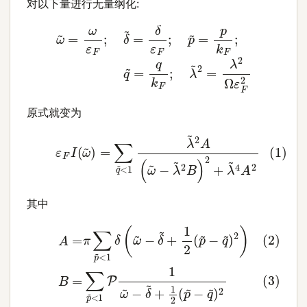
对以下量进行无量纲化:
ω
~
=
ω
ε
F
;
δ
~
=
δ
ε
F
;
p
~
=
p
k
F
;
q
~
=
q
k
F
;
λ
~
2
=
λ
2
原式就变为
<
1
λ
~
2
A
(1)
(
ω
ε
F
~
I
−
(
ω
λ
~
~
2
)
=
B
∑
)
2
q
+
~
λ
~
4
A
2
其中
(2)
(3)
A
B
=
=
π
∑
∑
p
p
~
~
<
<
1
1
P
δ
1
(
ω
ω
~
~
−
−
δ
δ
~
~
+
+
1
1
2
2
(
(
p
p
~
~
−
−
q
q
~
~
)
)
2
2
)