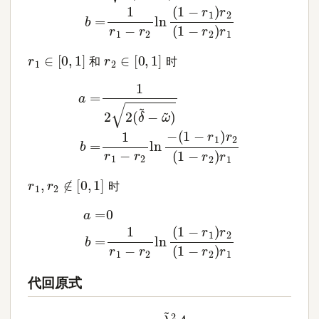
r
1
∈
[
0
,
1
]
r
2
∈
[
0
,
1
]
和
时
a
=
1
2
2
(
δ
~
−
ω
~
)
b
=
1
r
1
−
r
2
ln
−
(
1
−
r
1
)
r
2
(
1
−
r
2
)
r
1
r
1
,
r
2
∉
[
0
,
1
]
时
a
=
0
b
=
1
r
1
−
r
2
ln
(
1
−
r
1
)
r
2
(
1
−
r
2
)
r
1
代回原式
<
1
λ
~
2
A
(
ω
~
−
λ
ε
~
F
2
I
(
B
ω
)
2
~
+
)
=
λ
∑
~
q
4
~
A
2
≈
∫
0
1
d
q
~
⋅
λ
~
2
π
A