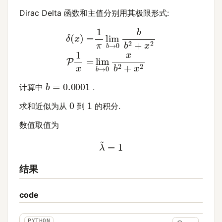
Dirac Delta 函数和主值分别用其极限形式:
δ
(
x
)
=
1
π
lim
b
→
0
b
b
2
+
x
2
P
1
x
=
lim
b
→
0
x
b
2
+
x
2
b
=
0.0001
计算中
.
0
1
求和近似为从
到
的积分.
数值取值为
λ
~
=
1
结果
code