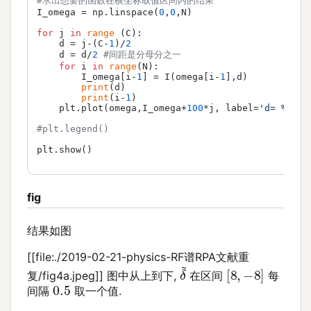
#求出想要的函数在横坐标取值区间内的结果
I_omega = np.linspace(
0
,
0
,N)

for
 j 
in
range
 (C):

    d = j-(C-
1
)/
2
    d = d/
2
#间距是分母分之一
for
 i 
in
range
(N):

        I_omega[i-
1
] = I(omega[i-
1
],d)

print
(d)

print
(i-
1
)

    plt.plot(omega,I_omega+
100
*j, label=
'd= %.2f'
#plt.legend()
plt.show()

fig
结果如图
[[file:./2019-02-21-physics-RF谱RPA文献重
δ
~
[
8
,
−
8
]
复/fig4a.jpeg]] 图中从上到下,
在区间
每
0.5
间隔
取一个值.