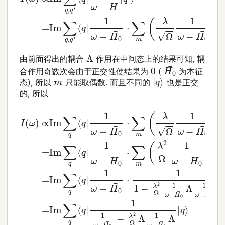
Λ
由前面得出的耦合
作用在中间态上的结果可知, 耦
H
0
¯
0
合作用奇数次会由于正交性使结果为
(
为本征
|
q
⟩
m
态), 所以
只能取偶数. 而且不同的
也是正交
的, 所以
I
=
=
(
=
ω
=
Im
Im
Im
Im
)
∝
∑
∑
∑
q
q
∑
Im
q
⟨
⟨
q
q
q
<
∑
⟨
|
|
q
q
q
1
1
|
F
ω
ω
⟨
1
q
1
1
−
−
ω
|
ω
1
H
H
ω
+
−
0
0
μ
H
−
¯
¯
+
H
⋅
⋅
0
∑
1
ε
¯
0
1
m
q
−
−
¯
,
λ
(
⋅
λ
3
∑
λ
2
2
−
m
2
Ω
Ω
ε
Ω
(
Λ
q
1
λ
1
ω
1
,
Ω
ω
2
ω
−
−
1
−
−
ω
H
λ
H
H
0
2
−
0
0
¯
θ
H
¯
Λ
¯
(
Λ
0
Λ
q
1
1
¯
ω
,
|
ω
ω
q
Λ
−
⟩
)
−
)
2
H
H
m
0
0
¯
|
¯
q
Λ