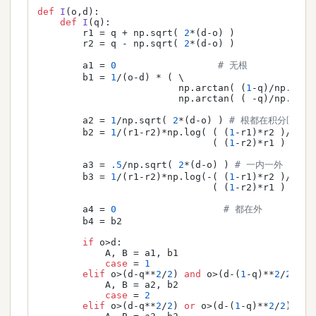
def
I
(
o,d
):

def
I
(
q
):

        r1 = q + np.sqrt( 
2
*(d-o) )

        r2 = q - np.sqrt( 
2
*(d-o) )

        a1 = 
0
# 无根
        b1 = 
1
/(o-d) * ( \

                         np.arctan( (
1
-q)/np.sqrt
                         np.arctan( ( -q)/np.sqrt
        a2 = 
1
/np.sqrt( 
2
*(d-o) ) 
# 根都在积分区间内
        b2 = 
1
/(r1-r2)*np.log( ( (
1
-r1)*r2 )/ \

                               ( (
1
-r2)*r1 ) )

        a3 = 
.5
/np.sqrt( 
2
*(d-o) ) 
# 一内一外
        b3 = 
1
/(r1-r2)*np.log(-( (
1
-r1)*r2 )/ \

                               ( (
1
-r2)*r1 ) )

        a4 = 
0
# 都在外
        b4 = b2

if
 o>d:

            A, B = a1, b1

case
 = 
1
elif
 o>(d-q**
2
/
2
) 
and
 o>(d-(
1
-q)**
2
/
2
):

            A, B = a2, b2

case
 = 
2
elif
 o>(d-q**
2
/
2
) 
or
 o>(d-(
1
-q)**
2
/
2
):
