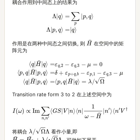
耦合作用到中间态上的结果为
Λ
|
q
⟩
=
∑
p
|
p
,
q
⟩
Λ
|
p
,
q
⟩
=
|
q
⟩
H
¯
作用是在两种中间态之间切换, 则
在空间中的矩
阵元为
⟨
q
=
|
δ
H
+
¯
ε
|
q
p
⟩
+
=
q
ε
,
=
q
b
⟨
,
−
p
2
ε
,
−
q
p
ε
|
,
H
1
q
−
,
¯
3
ε
|
q
−
q
⟩
μ
,
=
3
=
λ
−
0
/
μ
⟨
Ω
⟨
p
q
,
q
|
H
|
H
¯
|
¯
p
|
p
,
q
,
q
⟩
⟩
Transition rate form 3 to 2 在上述空间中为
I
(
ω
)
∝
Im
∑
n
,
n
⟨
′
⟨
n
G
′
V
S
†
|
V
|
G
|
n
S
⟩
⟩
⟨
n
|
1
ω
−
H
¯
|
n
′
⟩
λ
/
Ω
Λ
将耦合
看作小量,即
H
¯
=
H
0
¯
+
λ
/
Ω
Λ
, 可做如下展开