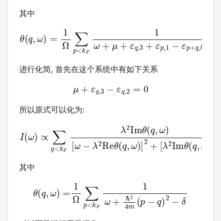
其中
θ
(
q
,
ω
)
=
1
Ω
∑
p
<
k
F
1
ω
+
μ
+
ε
q
,
3
+
ε
p
,
1
−
ε
p
+
q
,
b
−
进行化简, 首先在这个系统中有如下关系
μ
+
ε
q
,
3
−
ε
q
,
2
=
0
所以原式可以化为:
[
ω
−
λ
I
2
(
ω
Re
)
∝
θ
∑
(
q
q
,
<
ω
k
)
F
]
2
λ
+
2
[
Im
λ
2
θ
Im
(
q
θ
,
ω
(
q
)
,
ω
)
]
2
其中
θ
(
q
,
ω
)
=
1
Ω
∑
p
<
k
F
1
ω
+
ℏ
2
4
m
(
p
−
q
)
2
−
δ