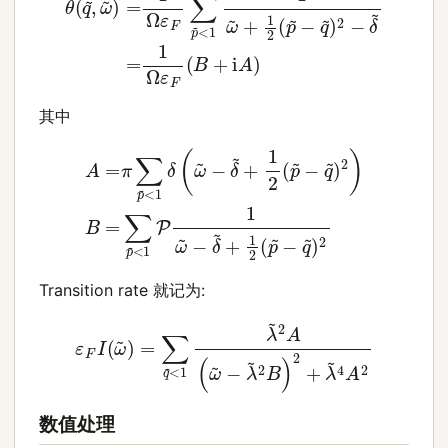
其中
<
1
δ
(
<
ω
1
P
~
1
−
ω
δ
~
~
+
−
A
1
δ
=
2
~
π
(
+
p
∑
1
~
p
2
−
~
(
p
q
~
~
−
)
2
q
)
~
B
)
=
2
∑
p
~
Transition rate 就记为:
<
1
λ
~
2
A
ε
(
ω
F
I
~
(
ω
−
λ
~
~
)
=
2
∑
B
q
)
2
~
+
λ
~
4
A
2
数值处理