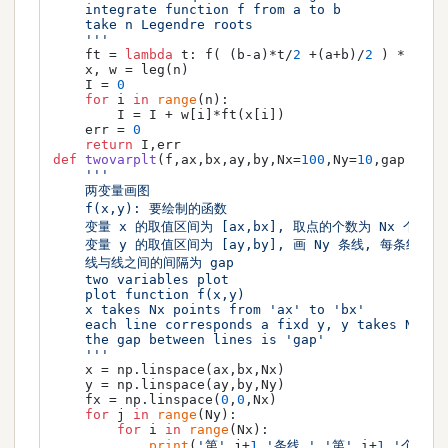
    integrate function f from a to b

    take n Legendre roots

    '''
    ft = 
lambda
 t: f( (b-a)*t/
2
 +(a+b)/
2
 ) * (b-a
    x, w = leg(n)

    I = 
0
for
 i 
in
range
(n):

        I = I + w[i]*ft(x[i])

    err = 
0
return
def
twovarplt
(
f,ax,bx,ay,by,Nx=
100
,Ny=
10
,gap = 
2
)
'''

    两变量画图

    f(x,y): 要绘制的函数

    变量 x 的取值区间为 [ax,bx], 取点的个数为 Nx 个

    变量 y 的取值区间为 [ay,by], 画 Ny 条线, 每条线对应
    线与线之间的间隔为 gap

    two variables plot

    plot function f(x,y)

    x takes Nx points from 'ax' to 'bx'

    each line corresponds a fixd y, y takes Ny poi
    the gap between lines is 'gap'

    '''
    x = np.linspace(ax,bx,Nx)

    y = np.linspace(ay,by,Ny)

    fx = np.linspace(
0
,
0
,Nx)

for
 j 
in
range
(Ny):

for
 i 
in
range
(Nx):

print
(
'第'
,j+
1
,
'条线,'
,
'第'
,i+
1
,
'个点,'