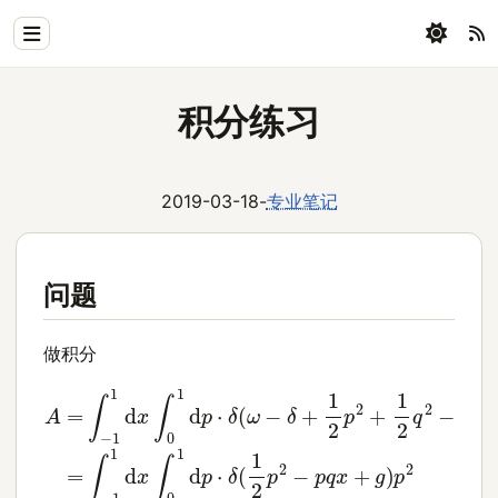
Home
积分练习
Physics
Blog
2019-03-18
-
专业笔记
Coding
All
问题
做积分
A
=
∫
−
1
1
d
x
∫
0
1
d
p
⋅
δ
(
ω
−
δ
+
1
2
p
2
+
1
2
q
2
−
p
q
x
)
p
2
=