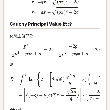
Cauchy Principal Value 部分
化简主值部分
−
2
g
1
2
p
2
p
−
2
p
1
q
2
x
p
+
2
g
−
+
p
2
q
q
x
x
+
p
g
1
=
2
2
p
+
2
−
p
q
x
+
g
则
[
θ
(
B
(
q
(
−
q
=
x
g
x
∫
)
−
)
2
)
+
2
1
+
θ
1
arctan
2
d
(
q
g
x
x
)
⋅
θ
{
ln
−
2
(
x
[
r
+
t
1
2
−
|
[
2
−
ln
2
θ
p
q
(
g
|
g
2
x
1
q
−
)
−
2
)
θ
r
]
g
q
(
2
⋅
2
−
x
{
r
−
p
g
(
2
2
q
+
q
|
)
g
x
−
g
}
)
r
}
]
x
2
1
p
−
)
1
(
=
−
r
−
2
0
q
4
ln
p
x
g
=
2
|
2
r
1
g
2
g
)
−
]
(
−
+
1
−
r
1
)
r
1