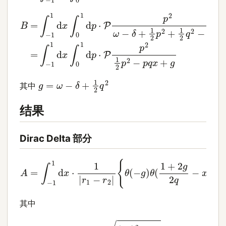
B
=
∫
−
1
1
d
x
∫
0
1
d
p
⋅
P
p
2
ω
−
δ
+
1
2
p
2
+
1
2
q
2
−
p
q
x
=
∫
g
=
ω
−
δ
+
1
2
q
2
其中
结果
Dirac Delta 部分
{
θ
(
−
g
)
θ
(
1
[
+
θ
2
(
1
A
g
+
=
2
2
∫
q
−
g
−
1
2
x
1
q
d
)
−
r
x
1
x
⋅
2
1
)
+
r
|
r
1
θ
1
2
−
(
+
g
r
r
)
2
2
θ
|
(
2
x
]
−
}
2
g
q
)
θ
(
x
)
其中
r
1
=
q
x
+
(
q
x
)
2
−
2
g
r
2
=
q
x
−
(
q
x
)
2
−
2
g