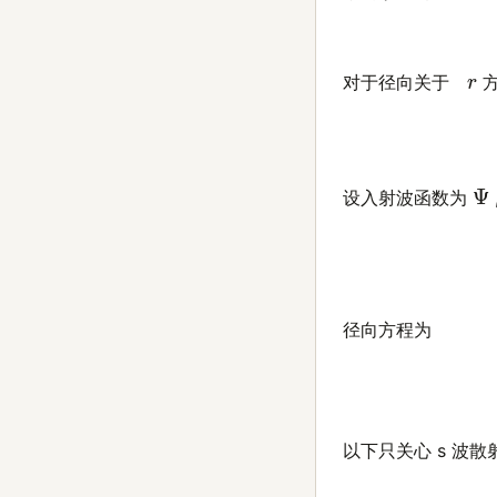
r
对于径向关于
方
Ψ
设入射波函数为
径向方程为
以下只关心 s 波散