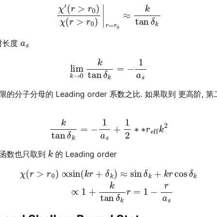
(19)
χ
′
(
r
>
r
0
)
χ
(
r
>
r
0
)
|
r
=
r
0
≈
k
tan
δ
k
a
s
射长度
(20)
lim
k
→
0
k
tan
δ
k
=
−
1
a
s
分子分母的 Leading order 系数之比. 如果取到 更高阶, 第二阶
(21)
k
tan
δ
k
=
−
1
a
s
+
1
2
∗
∗
r
eff
k
2
k
波函数也只取到
的 Leading order
r
>
r
0
)
∝
sin
(
k
r
+
δ
k
)
≈
sin
δ
k
+
k
r
cos
δ
k
(23)
∝
1
+
k
tan
δ
k
r