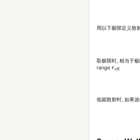
用以下极限定义散
取极限时, 相当于极限的
r
eff
range
低能散射时, 如果
(22)
χ
(