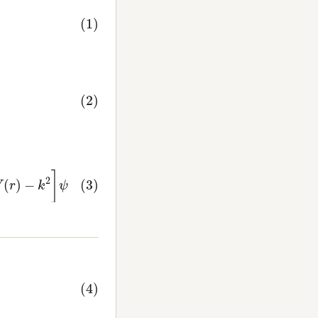
ℏ
2
V
(
r
)
−
k
2
]
ψ