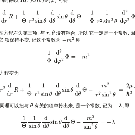
2
d
d
r
R
+
1
Θ
1
r
2
sin
θ
d
d
θ
sin
θ
d
d
θ
Θ
+
1
Φ
1
r
2
sin
2
θ
d
2
d
φ
r
,
θ
在方程左边第三项, 与
没有耦合, 所以 它一定是一个常数.
−
m
2
 项保持不变. 记这个常数为
即
(6)
1
Φ
d
2
d
φ
2
Φ
=
−
m
2
原方程变为
d
r
r
2
d
d
r
R
+
1
Θ
1
r
2
sin
θ
d
d
θ
sin
θ
d
d
θ
Θ
−
m
2
r
2
sin
2
θ
=
2
θ
−
λ
 同理可以把与
有关的项单拎出来, 是一个常数, 记为
,即
(8)
1
Θ
1
sin
θ
d
d
θ
sin
θ
d
d
θ
Θ
−
m
2
sin
2
θ
=
−
λ