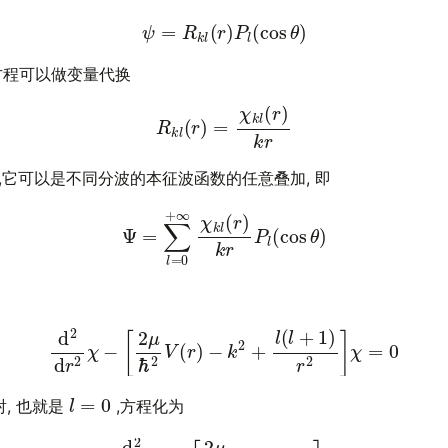
(11)
ψ
=
R
k
l
(
r
)
P
l
(
cos
θ
)
程可以做变量代换
(12)
R
k
l
(
r
)
=
χ
k
l
(
r
)
k
r
,它可以是不同分波的本征波函数的任意叠加, 即
(13)
Ψ
=
∑
l
=
0
+
∞
χ
k
l
(
r
)
k
r
P
l
(
cos
θ
)
(14)
d
2
d
r
2
χ
−
[
2
μ
ℏ
2
V
(
r
)
−
k
2
+
l
(
l
+
1
)
r
2
]
χ
=
0
l
=
0
射, 也就是
,方程化为
(15)
d
2
d
r
2
χ
=
[
2
μ
ℏ
2
V
(
r
)
−
k
2
]
χ