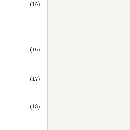
(
r
<
r
0
)
|
r
=
r
0