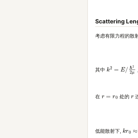
Scattering Len
考虑有限力程的散射
k
ℏ
2
2
=
2
E
μ
/
其中
r
=
r
0
r
在
处的
(18)
χ
′
(
r
>
r
k
r
0
≈
低能散射下,