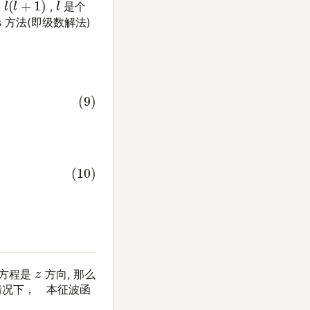
l
(
l
+
1
)
l
为
,
是个
ius 方法(即级数解法)
z
射方程是
方向, 那么
的情况下， 本征波函