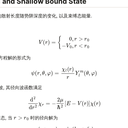
 and Shallow Bound State
散射长度随势阱深度的变化, 以及束缚态能量.
V
(
r
)
=
{
0
,
r
>
r
0
−
V
0
,
r
<
r
0
er 方程解的形式为
ψ
(
r
,
θ
,
φ
)
=
χ
l
(
r
)
r
Y
l
m
(
θ
,
φ
)
分波, 其径向波函数满足
d
2
d
r
2
χ
r
=
−
2
μ
ℏ
2
[
E
−
V
(
r
)
]
χ
(
r
)
r
>
r
0
态, 当
时的径向解为
χ
(
r
>
r
0
)
∝
sin
(
k
r
+
δ
k
)