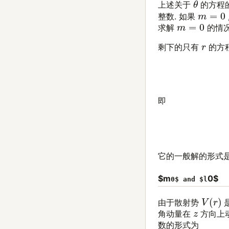
θ
上述关于
的方程的
m
=
0
整数. 如果
m
=
0
求解
的情况
r
剩下的只有
的方
即
它的一般解的形式是球 
$m
0$
0$ and $l
V
(
r
)
由于散射势
z
角动量在
方向上
数的形式为