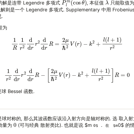
P
l
m
(
cos
θ
)
λ
解是连带 Legendre 多项式
, 本征值
只能取值
,解则是一个 Legendre 多项式. Supplementary 中用 Froben
.
程为
(9)
1
R
1
r
2
d
d
r
r
2
d
d
r
R
=
2
μ
ℏ
2
V
(
r
)
−
k
2
+
l
(
l
+
1
)
r
2
(10)
1
r
2
d
d
r
r
2
d
d
r
R
−
[
2
μ
ℏ
2
V
(
r
)
−
k
2
+
l
(
l
+
1
)
r
2
]
R
=
0
Bessel 函数.
是球对称的, 那么其波函数应该沿入射方向是轴对称的. 选 取入
0
动量为
(可与经典 散射类比). 也就是说 $m
0$ 
0$ . 在 $m