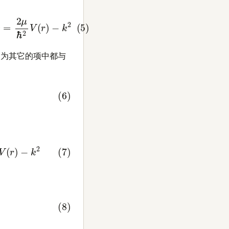
2
Φ
=
2
μ
ℏ
2
V
(
r
)
−
k
2
 因为其它的项中都与
μ
ℏ
2
V
(
r
)
−
k
2