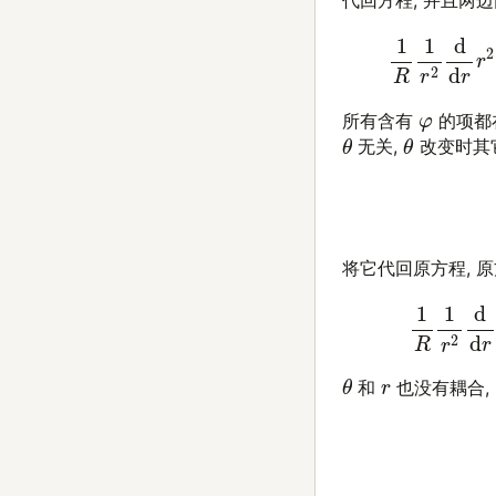
(5)
1
R
1
r
2
d
d
r
r
φ
所有含有
的项都
θ
θ
无关,
改变时其它
将它代回原方程, 
(7)
1
R
1
r
2
d
θ
r
和
也没有耦合,