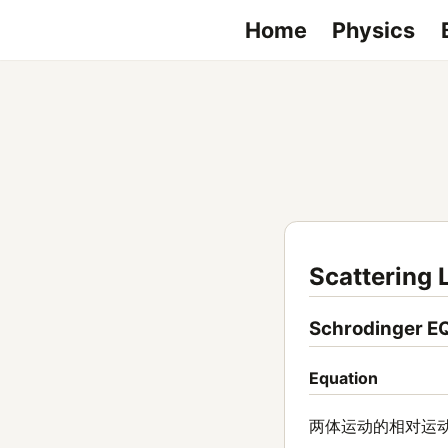
Home
Physics
Scattering 
Schrodinger E
Equation
两体运动的相对运动的 