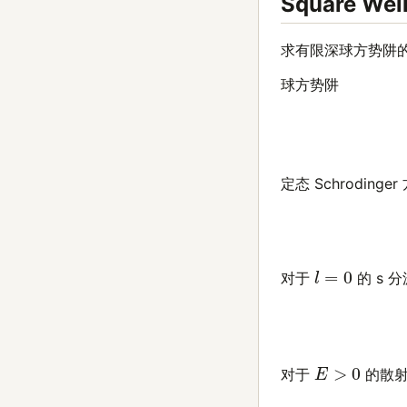
Square Well
求有限深球方势阱的
球方势阱
定态 Schroding
l
=
0
对于
的 s 
E
>
0
对于
的散射