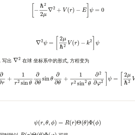
(1)
[
−
ℏ
2
2
μ
∇
2
+
V
(
r
)
−
E
]
ψ
=
0
(2)
∇
2
ψ
=
[
2
μ
ℏ
2
V
(
r
)
−
k
2
]
ψ
∇
2
. 写出
在球 坐标系中的形式, 方程变为
2
∂
∂
r
+
1
r
2
sin
θ
∂
∂
θ
sin
θ
∂
∂
θ
+
1
r
2
sin
2
θ
∂
2
∂
φ
2
]
ψ
=
[
2
μ
(4)
ψ
(
r
,
θ
,
ϕ
)
=
R
(
r
)
Θ
(
θ
)
Φ
(
ϕ
)
R
(
r
)
Θ
(
θ
)
Φ
(
φ
)
边同时除以
可得