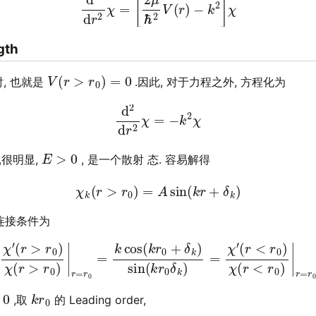
gth
V
(
r
>
r
0
)
=
0
, 也就是
.因此, 对于力程之外, 方程化为
(16)
d
2
d
r
2
χ
=
−
k
2
χ
E
>
0
,很明显,
, 是一个散射 态. 容易解得
(17)
χ
k
(
r
>
r
0
)
=
A
sin
(
k
r
+
δ
k
)
连接条件为
0
)
χ
(
r
>
r
0
)
|
r
=
r
0
=
k
cos
(
k
r
0
+
δ
k
)
sin
(
k
r
0
δ
k
)
=
χ
′
(
r
<
r
0
)
χ
0
k
r
0
,取
的 Leading order,