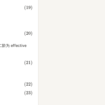
为 effective
=
1
−
r
a
s