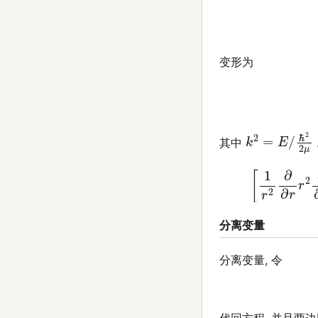
变形为
k
ℏ
2
2
=
2
E
μ
/
其中
(3)
[
1
r
2
∂
∂
r
r
分离变量
分离变量, 令
代回方程, 并且两