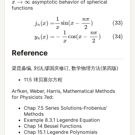
x
→
∞
asymptotic behavior of spherical
functions
(34)
(33)
y
n
j
n
(
(
x
x
)
)
=
=
−
1
1
x
x
sin
cos
(
x
(
−
x
−
n
π
n
2
π
)
2
)
Reference
梁昆淼编, 刘法,缪国庆修订, 数学物理方法(第四版)
11.5 球贝塞尔方程
Arfken, Weber, Harris, Mathematical Methods
for Physicists 7ed:
Chap 7.5 Series Solutions-Frobenius'
Methods
Example 8.3.1 Legendre Equation
Chap 14 Bessel Functions
Chap 15.1 Legendre Polynomials