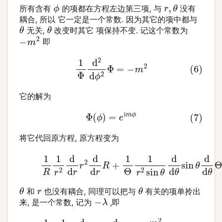
r
,
θ
ϕ
所有含有
的项都在方程左边第三项, 与
没有
耦合, 所以 它一定是一个常数. 因为其它的项中都与
θ
θ
无关,
改变时其它 项保持不变. 记这个常数为
−
m
2
即
(6)
1
Φ
d
2
d
ϕ
2
Φ
=
−
m
2
它的解为
(7)
Φ
(
ϕ
)
=
e
i
m
ϕ
将它代回原方程, 原方程变为
(8)
1
R
1
r
2
d
d
r
r
2
d
d
r
R
+
1
Θ
1
r
2
sin
θ
d
d
θ
sin
θ
d
d
θ
θ
θ
r
和
也没有耦合, 同理可以把与
有关的项单拎出
−
λ
来, 是一个常数, 记为
,即
(9)
1
Θ
1
sin
θ
d
d
θ
sin
θ
d
d
θ
Θ
−
m
2
sin
2
θ
=
−
λ