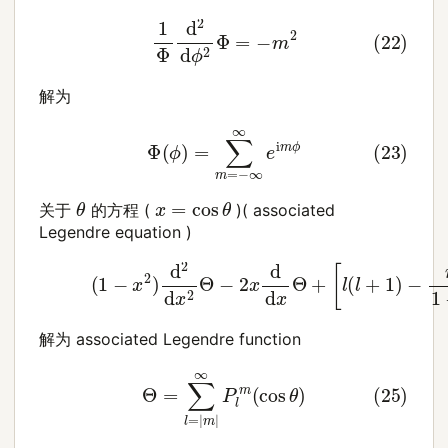
(22)
1
Φ
d
2
d
ϕ
2
Φ
=
−
m
2
解为
(23)
Φ
(
ϕ
)
=
∑
m
=
−
∞
∞
e
i
m
ϕ
θ
x
=
cos
θ
关于
的方程 (
)( associated
Legendre equation )
(24)
(
1
−
x
2
)
d
2
d
x
2
Θ
−
2
x
d
d
x
Θ
+
[
l
(
l
+
1
)
−
m
解为 associated Legendre function
(25)
Θ
=
∑
l
=
|
m
|
∞
P
l
m
(
cos
θ
)