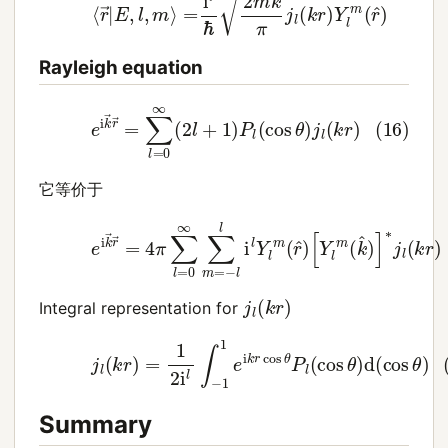
Rayleigh equation
(16)
e
i
k
→
r
→
=
∑
l
=
0
∞
(
2
l
+
1
)
P
l
(
cos
θ
)
j
l
(
k
r
)
它等价于
(17)
e
i
k
→
r
→
[
=
Y
4
l
m
π
∑
(
k
l
=
^
)
0
]
∗
∞
j
∑
l
(
m
k
r
=
)
−
l
l
i
l
Y
l
m
(
r
^
)
j
l
(
k
r
)
Integral representation for
(18)
j
l
(
k
r
)
=
1
2
i
l
∫
−
1
1
e
i
k
r
cos
θ
P
l
(
cos
θ
)
d
(
cos
θ
Summary