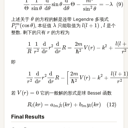
θ
上述关于
的方程的解是连带 Legendre 多项式
P
l
m
(
cos
θ
)
l
(
l
+
1
)
λ
l
, 本征值
只能取值为
,
是个
r
整数. 剩下的只有
的方程为
(10)
1
R
1
r
2
d
d
r
r
2
d
d
r
R
=
2
m
ℏ
2
V
(
r
)
−
k
2
+
l
(
l
+
即
(11)
1
r
2
d
d
r
r
2
d
d
r
R
−
[
2
m
ℏ
2
V
(
r
)
−
k
2
+
l
(
l
+
1
V
(
r
)
=
0
若
它的一般解的形式是球 Bessel 函数
(12)
R
l
(
k
r
)
=
a
l
m
j
l
(
k
r
)
+
b
l
m
y
l
(
k
r
)
Final Results
Θ
Φ