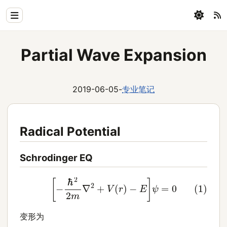
Home
Partial Wave Expansion
Physics
Blog
2019-06-05
-
专业笔记
Coding
Radical Potential
All
Schrodinger EQ
(1)
[
−
ℏ
2
2
m
∇
2
+
V
(
r
)
−
E
]
ψ
=
0
变形为