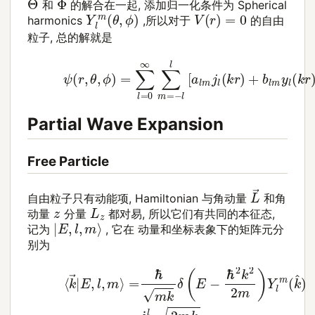
和
的解合在一起, 添加归一化条件为 Spherical
Y
l
m
(
θ
,
ϕ
)
V
(
r
)
=
0
harmonics
,所以对于
的自由
粒子, 总的解就是
(13)
ψ
(
r
,
θ
,
ϕ
)
=
∑
l
=
0
∞
∑
m
=
−
l
l
[
a
l
m
j
l
(
k
r
)
+
b
l
m
y
l
Partial Wave Expansion
Free Particle
L
→
自由粒子只有动能项, Hamiltonian 与角动量
和角
L
z
z
动量
分量
都对易, 所以它们有共同的本征态,
|
E
,
l
,
m
⟩
记为
, 它在 动量和坐标表象下的矩阵元分
别为
(14)
⟨
k
→
⟨
r
|
→
E
,
l
|
,
E
m
,
l
⟩
,
m
=
ℏ
⟩
=
m
i
k
l
ℏ
δ
2
(
E
m
−
k
ℏ
π
2
j
l
k
(
k
2
r
2
)
Y
m
l
m
)
Y
(
l
r
m
^
)
(
k
^
)
(