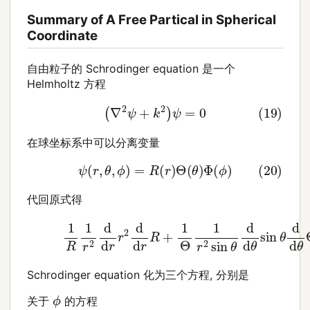
Summary of A Free Partical in Spherical
Coordinate
自由粒子的 Schrodinger equation 是一个
Helmholtz 方程
(19)
(
∇
2
ψ
+
k
2
)
ψ
=
0
在球坐标系中可以分离变量
(20)
ψ
(
r
,
θ
,
ϕ
)
=
R
(
r
)
Θ
(
θ
)
Φ
(
ϕ
)
代回原式得
(21)
1
R
1
r
2
d
d
r
r
2
d
d
r
R
+
1
Θ
1
r
2
sin
θ
d
d
θ
sin
θ
d
Schrodinger equation 化为三个方程, 分别是
ϕ
关于
的方程