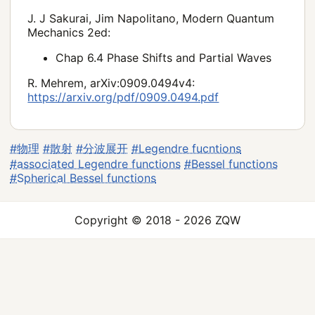
J. J Sakurai, Jim Napolitano, Modern Quantum
Mechanics 2ed:
Chap 6.4 Phase Shifts and Partial Waves
R. Mehrem, arXiv:0909.0494v4:
https://arxiv.org/pdf/0909.0494.pdf
#物理
#散射
#分波展开
#Legendre fucntions
#associated Legendre functions
#Bessel functions
#Spherical Bessel functions
Copyright © 2018 - 2026 ZQW