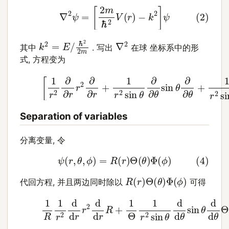
(2)
∇
2
ψ
=
[
2
m
ℏ
2
V
(
r
)
−
k
2
]
ψ
k
ℏ
2
2
=
2
E
m
/
∇
2
其中
. 写出
在球 坐标系中的形
式, 方程变为
(3)
[
1
r
2
∂
∂
r
r
2
∂
∂
r
+
1
r
2
sin
θ
∂
∂
θ
sin
θ
∂
∂
θ
+
1
r
2
s
Separation of variables
分离变量, 令
(4)
ψ
(
r
,
θ
,
ϕ
)
=
R
(
r
)
Θ
(
θ
)
Φ
(
ϕ
)
R
(
r
)
Θ
(
θ
)
Φ
(
ϕ
)
代回方程, 并且两边同时除以
可得
(5)
1
R
1
r
2
d
d
r
r
2
d
d
r
R
+
1
Θ
1
r
2
sin
θ
d
d
θ
sin
θ
d
d
θ