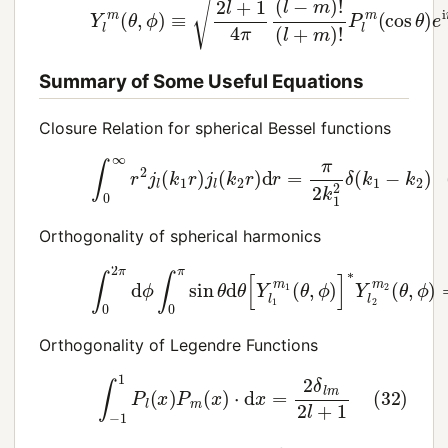
Summary of Some Useful Equations
Closure Relation for spherical Bessel functions
(30)
∫
0
∞
r
2
j
l
(
k
1
r
)
j
l
(
k
2
r
)
d
r
=
π
2
k
1
2
δ
(
k
1
−
k
2
)
Orthogonality of spherical harmonics
(31)
∫
0
2
π
d
ϕ
∫
0
π
sin
θ
d
θ
[
Y
l
1
m
1
(
θ
,
ϕ
)
]
∗
Y
l
2
m
2
(
θ
,
Orthogonality of Legendre Functions
(32)
∫
−
1
1
P
l
(
x
)
P
m
(
x
)
⋅
d
x
=
2
δ
l
m
2
l
+
1