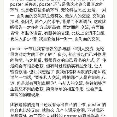
poster 感兴趣. poster 环节是我这次参会最喜欢的
环节, 也是收获最多的环节. 无论科技怎么 发展, 一对
一, 面对面的交流都是最有效, 最深入的交流. 交流的
深浅, 会因为 两个人的水平, 背景而不断调节, 这就比
听报告一对多的方式更高效. 面对面的 交流, 有面部
表情, 有肢体语言, 有眼神的交流, 比线上交流不知道
要深入多少 倍. 我喜欢这样一对一, 面对面的交流.
poster 环节让我有很强的参与感. 和别人交流, 无论
最终对对方的工作了解了 多少, 都会激起自己对物理
的热情. 与之相反, 我很喜欢的自己看书的方式, 即 使
最终会有很多收获, 但有时过程确实有些乏味, 让人
昏昏欲睡. 也让我想起了 教我们格林函数的刘老师说
过的一句话, "要多和人交流, 哪怕那个人是在胡说 八
道, 但是就有可能点醒你". 与别人的交流, 往往能够产
生意想不到的收获. 简简单单的相互作用, 也会产生
丰富的物理现象.
比较遗憾的是自己还没有做出自己的工作, poster 的
内容也比较无聊, 就那么 几个卡通示意图. 不过我还
是很意外, 有三四个人对我的 poster 内容感兴趣, 让