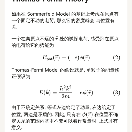
如果在 Sommerfeld Model 的基础上考虑在原点有
一个固定不动的电荷, 那么它的密度就会 与位置有
关.
r
→
一个在离原点不远的
处的试探电荷, 感受到在原点
的电荷给它的势能为
(2)
E
pot
(
r
→
)
=
(
−
e
)
ϕ
(
r
→
)
Thomas-Fermi Model 的假设就是, 单粒子的能量修
正假设为
(3)
E
(
k
→
)
=
ℏ
2
k
2
2
m
−
e
ϕ
(
r
→
)
由于不确定关系, 等式左边给定了动量, 右边给定了
ϕ
(
r
→
)
位置, 两边是矛盾的. 因此, 只有在
在位置不确
定关系的范围内基本不变可以看作常量时, 上式才有
意义.