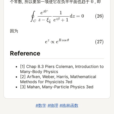
个常数, 所以要加一项使它在负半平面也趋于
, 即
(26)
∮
C
e
z
0
+
z
−
ξ
k
→
1
e
z
β
+
1
d
z
=
0
因为
(27)
e
z
∝
e
R
cos
θ
Reference
[1] Chap 8.3 Piers Coleman, Introduction to
Many-Body Physics
[2] Arfken, Weber, Harris, Mathematical
Methods for Physicists 7ed
[3] Mahan, Many-Particle Physics 3ed
#数学
#物理
#格林函数