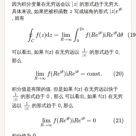
|
z
|
因为积分变量在无穷远会以
的形式趋于无穷大.
|
z
|
e
i
θ
z
具体来说, 如果把被积函数
写成辐角的形式
, 就有
(19)
∮
C
f
(
z
)
d
z
=
lim
R
→
∞
∫
0
2
π
f
(
R
e
i
θ
)
i
R
e
i
θ
d
θ
1
|
z
|
可以看出, 如果 f(z) 在无穷远以
的形式趋于 0,
那么
(20)
lim
R
→
∞
f
(
R
e
i
θ
)
i
R
e
i
θ
=
const
.
积分值是有限的值. 但是如果 f(z) 在无穷远以快于
1
|
z
|
的形式趋于 0 , 那么 可以看出, 如果 f(z) 在无穷
1
|
z
|
远以
的形式趋于 0, 那么
(21)
lim
R
→
∞
f
(
R
e
i
θ
)
i
R
e
i
θ
=
0
0
积分值为
.