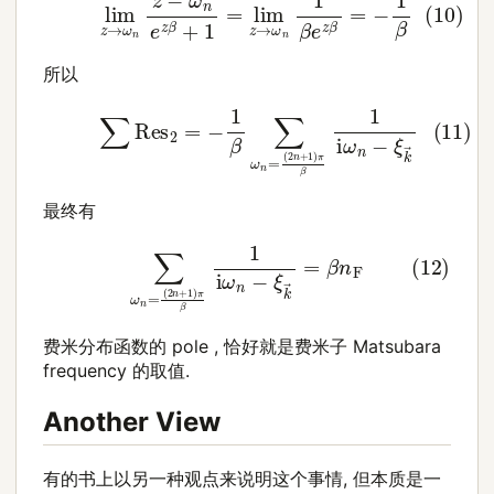
所以
(11)
∑
Res
2
=
−
1
β
∑
ω
n
=
(
2
n
+
1
)
π
β
1
i
ω
n
−
ξ
k
→
最终有
(12)
∑
ω
n
=
(
2
n
+
1
)
π
β
1
i
ω
n
−
ξ
k
→
=
β
n
F
费米分布函数的 pole , 恰好就是费米子 Matsubara
frequency 的取值.
Another View
有的书上以另一种观点来说明这个事情, 但本质是一