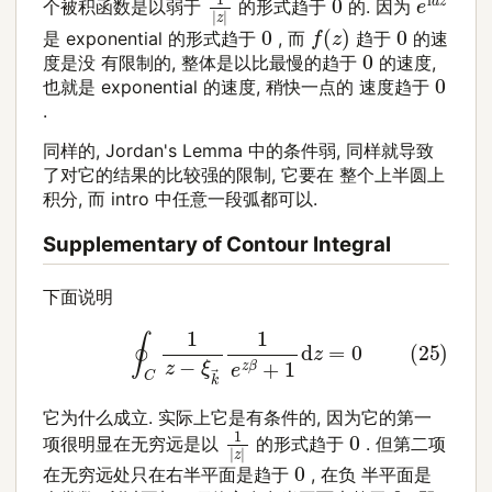
个被积函数是以弱于
的形式趋于
的. 因为
f
(
z
)
0
0
是 exponential 的形式趋于
, 而
趋于
的速
0
度是没 有限制的, 整体是以比最慢的趋于
的速度,
0
也就是 exponential 的速度, 稍快一点的 速度趋于
.
同样的, Jordan's Lemma 中的条件弱, 同样就导致
了对它的结果的比较强的限制, 它要在 整个上半圆上
积分, 而 intro 中任意一段弧都可以.
Supplementary of Contour Integral
下面说明
(25)
∮
C
1
z
−
ξ
k
→
1
e
z
β
+
1
d
z
=
0
它为什么成立. 实际上它是有条件的, 因为它的第一
1
|
z
|
0
项很明显在无穷远是以
的形式趋于
. 但第二项
0
在无穷远处只在右半平面是趋于
, 在负 半平面是
0