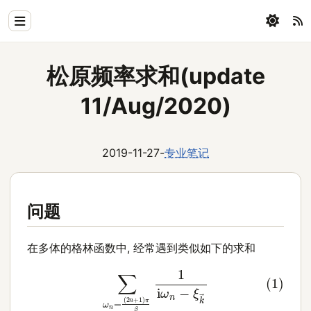
Home
松原频率求和(update
Physics
11/Aug/2020)
Blog
Coding
2019-11-27
-
专业笔记
All
问题
在多体的格林函数中, 经常遇到类似如下的求和
(1)
∑
ω
n
=
(
2
n
+
1
)
π
β
1
i
ω
n
−
ξ
k
→