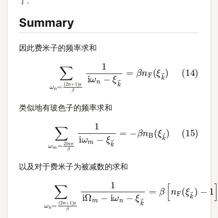
了.
Summary
因此费米子的频率求和
(
2
n
+
1
)
π
β
1
i
(14)
ω
n
−
∑
ξ
ω
k
→
n
=
=
β
n
F
(
ξ
k
→
)
类似地有玻色子的频率求和
(15)
∑
ω
m
=
2
m
π
β
1
i
ω
m
−
ξ
k
→
=
−
β
n
B
(
ξ
k
→
)
以及对于费米子为被减数的求和
(16)
∑
ω
n
=
(
2
n
+
1
)
π
β
1
i
Ω
m
−
i
ω
n
−
ξ
k
→
=
β
[
n
F