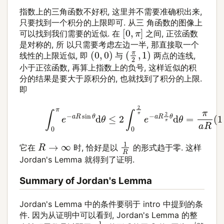
指数上的三角函数不好积, 这里并不需要准确积出来,
只要找到一个积分的上限即可. 从三 角函数的图像上
[
0
,
π
]
可以找到我们需要的近似. 在
之间, 正弦函数
是对称的, 所 以只需要考虑左边一半, 那直接取一个
(
0
,
0
)
(
π
2
,
1
)
线性的上限近似, 即
与
两点的连线,
小于正弦函数, 再算上指数上的负号, 这样近似的积
分的结果是要大于原积分的, 也就找到了积分的上限.
即
(24)
∫
0
π
e
−
a
R
sin
θ
d
θ
≤
2
∫
0
2
π
e
−
a
R
2
π
θ
d
θ
=
π
a
1
R
R
→
∞
它在
时, 恰好是以
的形式趋于零. 这样
Jordan's Lemma 就得到了证明.
Summary of Jordan's Lemma
Jordan's Lemma 中的条件要弱于 intro 中提到的条
件. 因为从证明中可以看到, Jordan's Lemma 的整
1
|
z
|
e
i
a
z
0