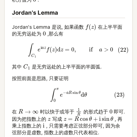
Jordan's Lemma
f
(
z
)
Jordan's Lemma 是说, 如果函数
在上半平面
0
的无穷远处为
,那么有
(22)
∫
C
1
e
i
a
z
f
(
z
)
d
z
=
0
,
if
a
>
0
C
1
其中
是无穷远处的上半平面的半圆弧.
按照前面是思路, 只要证明
(23)
∫
0
π
e
−
a
R
sin
θ
d
θ
1
R
R
→
∞
0
在
时以快于或等于
的形式趋于
即可.
z
=
R
cos
θ
+
i
sin
θ
z
因为把指数上的
写成
, 再
i
乘上指数上的
, 只需要考虑正弦部分即可, 因为余
弦部分是虚数, 指数上的虚数只代表相位.