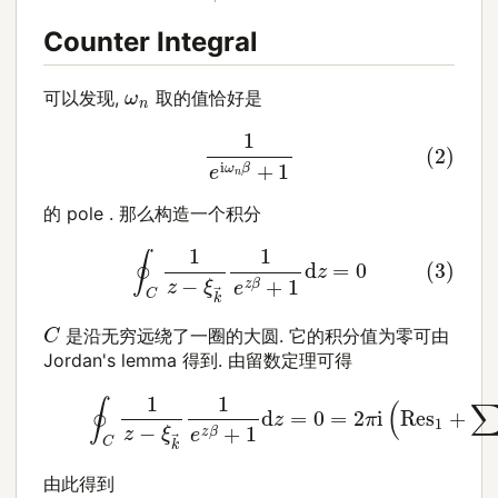
Counter Integral
ω
n
可以发现,
取的值恰好是
(2)
1
e
i
ω
n
β
+
1
的 pole . 那么构造一个积分
(3)
∮
C
1
z
−
ξ
k
→
1
e
z
β
+
1
d
z
=
0
C
是沿无穷远绕了一圈的大圆. 它的积分值为零可由
Jordan's lemma 得到. 由留数定理可得
(4)
∮
C
1
z
−
ξ
k
→
1
e
z
β
+
1
d
z
=
0
=
2
π
i
(
Res
1
+
∑
由此得到