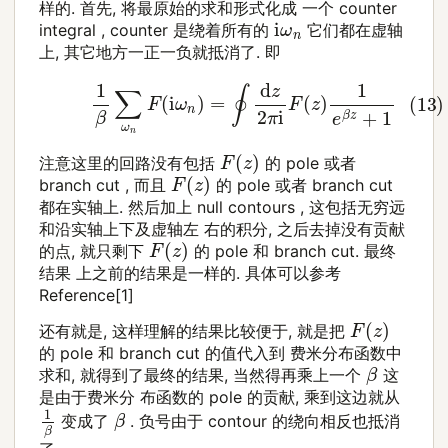
样的. 首先, 将最原始的求和形式化成 一个 counter
i
ω
n
integral , counter 是绕着所有的
它们都在虚轴
上, 其它地方一正一负就抵消了. 即
(13)
1
β
∑
ω
n
F
(
i
ω
n
)
=
∮
d
z
2
π
i
F
(
z
)
1
e
β
z
+
1
F
(
z
)
注意这里的回路没有包括
的 pole 或者
F
(
z
)
branch cut , 而且
的 pole 或者 branch cut
都在实轴上. 然后加上 null contours , 这包括无穷远
和沿实轴上下及虚轴左 右的积分, 之后去掉没有贡献
F
(
z
)
的点, 就只剩下
的 pole 和 branch cut. 最终
结果 上之前的结果是一样的. 具体可以参考
Reference[1]
F
(
z
)
还有就是, 这样理解的结果比较便于, 就是把
的 pole 和 branch cut 的值代入到 费米分布函数中
β
求和, 就得到了最终的结果, 当然得再乘上一个
这
是由于费米分 布函数的 pole 的贡献, 乘到这边就从
1
β
β
变成了
. 负号由于 contour 的绕向相反也抵消