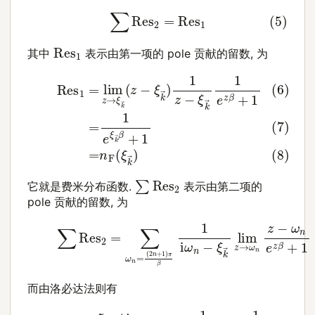
(5)
∑
Res
2
=
Res
1
Res
1
其中
表示由第一项的 pole 贡献的留数, 为
(6)
Res
1
=
lim
z
→
ξ
k
→
(
z
−
ξ
k
→
)
1
z
−
ξ
k
→
1
e
z
β
+
1
(
∑
Res
2
它就是费米分布函数.
表示由第二项的
pole 贡献的留数, 为
(
2
n
+
1
)
π
β
1
i
ω
(9)
n
−
∑
ξ
Res
k
→
lim
2
=
z
∑
→
ω
n
ω
=
n
z
−
ω
n
e
z
β
+
1
而由洛必达法则有
(10)
lim
z
→
ω
n
z
−
ω
n
e
z
β
+
1
=
lim
z
→
ω
n
1
β
e
z
β
=
−