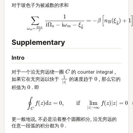
对于玻色子为被减数的求和
(17)
∑
ω
m
=
2
m
π
β
1
i
Ω
n
−
i
ω
m
−
ξ
k
→
=
−
β
[
n
B
(
Supplementary
Intro
C
对于一个沿无穷远绕一圈
的 counter integral ,
1
|
z
|
0
如果它在无穷远以快于
的速度趋于
, 那么它的
0
积值为
. 即
(18)
∮
C
f
(
z
)
d
z
=
0
,
if
lim
|
z
|
→
∞
f
(
z
)
|
z
|
=
0
更一般地说, 不必是沿着整个圆圈积分, 沿无穷远的
0
任意一段弧的积分都为
.