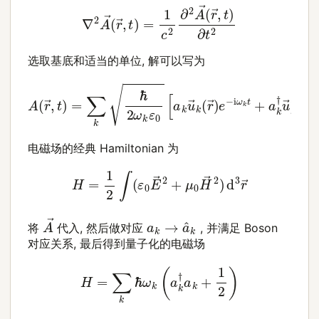
∇
2
A
→
(
r
→
,
t
)
=
1
c
2
∂
2
A
→
(
r
→
,
t
)
∂
t
2
选取基底和适当的单位, 解可以写为
A
(
r
→
,
t
)
=
∑
k
ℏ
2
ω
k
ε
0
[
a
k
u
→
k
(
r
→
)
e
−
i
ω
k
t
+
a
k
†
u
电磁场的经典 Hamiltonian 为
H
=
1
2
∫
(
ε
0
E
→
2
+
μ
0
H
→
2
)
d
3
r
→
A
→
a
k
→
a
^
k
将
代入, 然后做对应
, 并满足 Boson
对应关系, 最后得到量子化的电磁场
H
=
∑
k
ℏ
ω
k
(
a
k
†
a
k
+
1
2
)