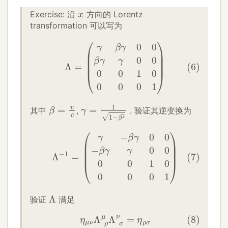
x
Exercise: 沿
方向的 Lorentz
transformation 可以写为
(6)
Λ
=
(
γ
β
γ
0
0
β
γ
γ
0
0
0
0
1
0
0
0
0
1
)
γ
=
1
1
−
β
2
β
=
v
c
其中
,
. 验证其逆变换为
(7)
Λ
−
1
=
(
γ
−
β
γ
0
0
−
β
γ
γ
0
0
0
0
1
0
0
0
0
1
)
Λ
验证
满足
(8)
η
μ
ν
Λ
ρ
μ
Λ
σ
ν
=
η
ρ
σ