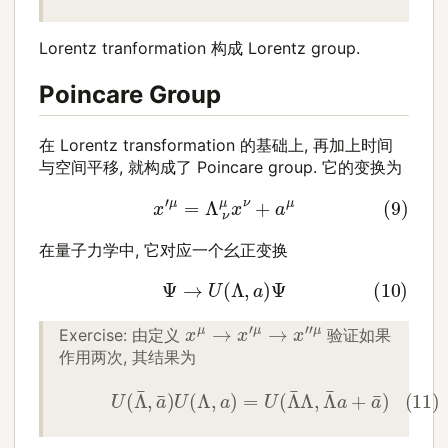
Lorentz tranformation 构成 Lorentz group.
Poincare Group
在 Lorentz transformation 的基础上, 再加上时间
与空间平移, 就构成了 Poincare group. 它的变换为
(9)
x
′
μ
=
Λ
ν
μ
x
ν
+
a
μ
在量子力学中, 它对应一个幺正变换
(10)
Ψ
→
U
(
Λ
,
a
)
Ψ
x
μ
→
x
′
μ
→
x
″
μ
Exercise: 由定义
验证如果
作用两次, 其结果为
(11)
U
(
Λ
¯
,
a
¯
)
U
(
Λ
,
a
)
=
U
(
Λ
¯
Λ
,
Λ
¯
a
+
a
¯
)