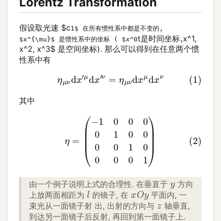
Lorentz Transformation
假设取光速 $c
1$ 在所有惯性系中都是不变的,
是
标
时
,
间
坐
t
x^1,
$x^{\mu}$ 是惯性系中的坐标 ( $x^0
是
时
间
坐
标
x^2, x^3$ 是空间坐标). 那么可以得到在任意两个惯
性系中有
(1)
η
μ
ν
d
x
′
μ
d
x
′
ν
=
η
μ
ν
d
x
μ
d
x
ν
其中
(2)
η
=
(
−
1
0
0
0
0
1
0
0
0
0
1
0
0
0
0
1
)
y
由一个例子说明上式的合理性. 在垂直于
方向
x
O
y
l
上放两面相距为
的镜子, 在
平面内, 一
z
束光从一面镜子射 出, 出射的方向与
轴垂直,
到达另一面镜子后反射, 再回到第一面镜子上.