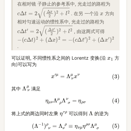
在相对镜 子静止的参考系中, 光走过的路程为
c
Δ
t
=
2
(
Δ
x
2
)
2
+
l
2
x
. 在另 一个沿
方向
相对匀速运动的惯性系中, 光走过的路程为
c
Δ
t
′
=
2
(
Δ
x
′
2
)
2
+
l
2
, 由这两式可得
−
(
c
Δ
t
)
2
+
(
Δ
x
)
2
=
−
(
c
Δ
t
′
)
2
+
(
Δ
x
′
)
2
.
x
1
可以证明, 不同惯性系之间的 Lorentz 变换(沿
方
向)可以写为
(3)
x
′
μ
=
Λ
ν
μ
x
ν
Λ
ν
μ
其中
满足
(4)
η
μ
ν
Λ
ρ
μ
Λ
σ
ν
=
η
ρ
σ
Λ
η
τ
ρ
将上式的两边同时左乘
可以得到
的逆为
(5)
(
Λ
−
1
)
ν
ρ
=
Λ
ν
ρ
≡
η
ν
μ
η
ρ
σ
Λ
σ
μ