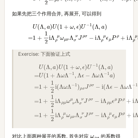
如果先把三个作用合并, 再展开, 可以得到
(27)
=
1
+
1
2
i
Λ
ρ
μ
(26)
ω
μ
ν
U
Λ
(
σ
Λ
ν
,
a
J
)
ρ
U
σ
(
−
1
i
+
Λ
ω
ρ
μ
,
ϵ
ϵ
)
μ
U
P
−
ρ
1
+
(
Λ
i
Λ
,
a
ρ
Exercise: 下面验证上式
(30)
(28)
=
U
1
+
(
Λ
1
2
,
a
i
(
)
Λ
U
ω
(
1
Λ
+
−
ω
1
,
)
ϵ
ρ
)
σ
U
J
−
ρ
1
σ
(
Λ
−
,
i
a
(
Λ
)
(29)
ϵ
−
Λ
ω
=
U
Λ
(
−
1
1
+
a
Λ
)
ρ
ω
ρ
σ
对比上面两种展开的系数. 首先对应
的系数得