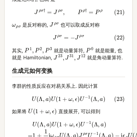
(21)
J
ρ
σ
†
=
J
ρ
σ
,
P
ρ
†
=
P
ρ
J
ρ
σ
ω
ρ
σ
是反对称的,
也可以取成反对称
(22)
J
ρ
σ
=
−
J
ρ
σ
P
1
,
P
2
,
P
3
P
0
其实,
就是动量算符,
就是能量, 也
J
23
,
J
31
,
J
12
就是 Hamiltonian,
就是角动量算符.
生成元如何变换
李群的性质反应在对易关系上. 因此计算
(23)
U
(
Λ
,
a
)
U
(
1
+
ω
,
ϵ
)
U
−
1
(
Λ
,
a
)
U
(
1
+
ω
,
ϵ
)
如果将
直接展开, 可以得到
(24)
U
(
Λ
,
a
)
U
(
1
+
ω
,
ϵ
)
U
−
−
i
ϵ
1
ρ
(
U
Λ
,
(
a
Λ
)
,
(25)
a
)
P
ρ
=
U
1
+
−
1
1
2
(
Λ
i
ω
,
a
ρ
)