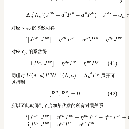
ω
μ
ν
对应
的系数可得
(40)
i
[
J
μ
ν
,
J
ρ
σ
]
=
η
ν
ρ
J
μ
σ
−
η
μ
ρ
J
ν
σ
−
η
σ
μ
J
ρ
ν
ϵ
μ
对应
的系数得
(41)
i
[
P
μ
,
J
ρ
σ
]
=
η
μ
ρ
P
σ
−
η
μ
σ
P
ρ
U
(
Λ
,
a
)
P
ρ
U
−
1
(
Λ
,
a
)
=
Λ
μ
ρ
P
μ
同理对
展开可
以得到
(42)
[
P
μ
,
P
ρ
]
=
0
所以至此就得到了庞加莱代数的所有对易关系
(43)
i
[
J
μ
ν
,
J
ρ
σ
]
=
η
ν
ρ
J
μ
σ
[
−
P
η
μ
μ
,
P
ρ
ρ
J
]
ν
=
σ
0
−
η
σ
μ
J
ρ
ν
+
η