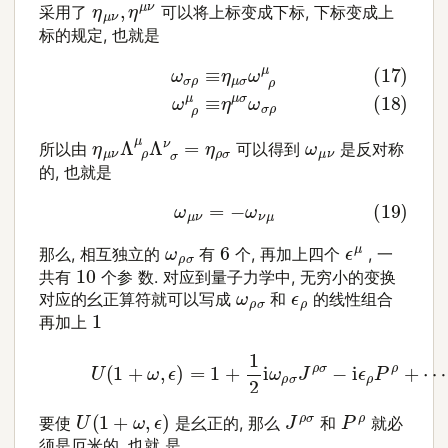
η
μ
ν
,
η
μ
ν
采用了
可以将上标变成下标, 下标变成上
标的规定, 也就是
(17)
ω
σ
ρ
≡
η
μ
σ
ω
ρ
μ
(18)
ω
ρ
μ
≡
η
μ
σ
ω
σ
ρ
η
μ
ν
Λ
ρ
μ
Λ
σ
ν
=
η
ρ
σ
ω
μ
ν
所以由
可以得到
是反对称
的, 也就是
(19)
ω
μ
ν
=
−
ω
ν
μ
ϵ
μ
6
ω
ρ
σ
那么, 相互独立的
有
个, 再加上四个
, 一
10
共有
个参 数. 对应到量子力学中, 无穷小的变换
ω
ρ
σ
ϵ
ρ
对应的幺正算符就可以写成
和
的线性组合
1
再加上
(20)
U
(
1
+
ω
,
ϵ
)
=
1
+
1
2
i
ω
ρ
σ
J
ρ
σ
−
i
ϵ
ρ
P
ρ
+
⋯
U
(
1
+
ω
,
ϵ
)
J
ρ
σ
P
ρ
要使
是幺正的, 那么
和
就必
须是厄米的, 也就 是