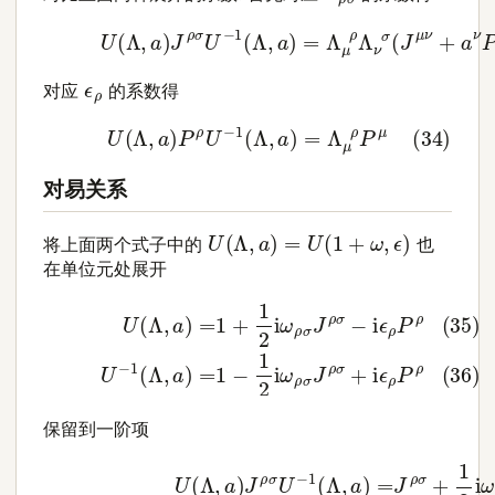
(33)
U
(
Λ
,
a
)
J
ρ
σ
U
−
1
(
Λ
,
a
)
=
Λ
μ
ρ
Λ
ν
σ
(
J
μ
ν
+
a
ϵ
ρ
对应
的系数得
(34)
U
(
Λ
,
a
)
P
ρ
U
−
1
(
Λ
,
a
)
=
Λ
μ
ρ
P
μ
对易关系
U
(
Λ
,
a
)
=
U
(
1
+
ω
,
ϵ
)
将上面两个式子中的
也
在单位元处展开
(35)
U
(
Λ
,
a
)
=
1
+
1
2
i
ω
ρ
σ
J
ρ
σ
−
i
ϵ
ρ
P
ρ
(36)
U
−
1
(
Λ
,
a
保留到一阶项
(39)
Λ
μ
ρ
Λ
(37)
ν
σ
(
J
U
μ
(
ν
Λ
+
,
a
a
)
ν
J
P
ρ
μ
σ
−
U
a
−
μ
1
P
(
Λ
ν
,
)
a
=
)
J
=
ρ
J
σ
ρ
+
σ
ω
+
1
μ
2
ν
i