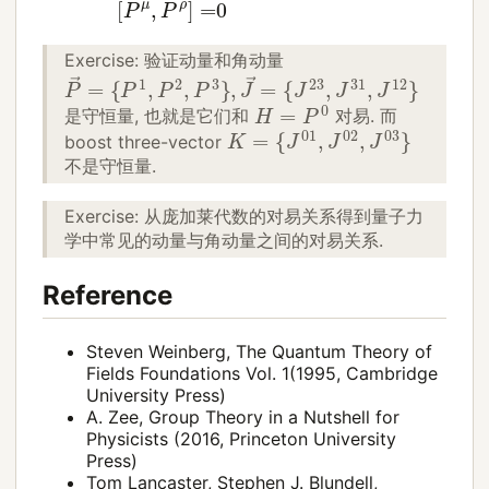
Exercise: 验证动量和角动量
P
→
=
{
P
1
,
P
2
,
P
3
}
,
J
→
=
{
J
23
,
J
31
,
J
12
}
H
=
P
0
是守恒量, 也就是它们和
对易. 而
K
=
{
J
01
,
J
02
,
J
03
}
boost three-vector
不是守恒量.
Exercise: 从庞加莱代数的对易关系得到量子力
学中常见的动量与角动量之间的对易关系.
Reference
Steven Weinberg, The Quantum Theory of
Fields Foundations Vol. 1(1995, Cambridge
University Press)
A. Zee, Group Theory in a Nutshell for
Physicists (2016, Princeton University
Press)
Tom Lancaster, Stephen J. Blundell,