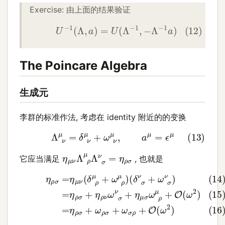
Exercise: 由上面的结果验证
(12)
U
−
1
(
Λ
,
a
)
=
U
(
Λ
−
1
,
−
Λ
−
1
a
)
The Poincare Algebra
生成元
李群的标准作法, 考虑在 identity 附近的的变换
(13)
Λ
ν
μ
=
δ
ν
μ
+
ω
ν
μ
,
a
μ
=
ϵ
μ
η
μ
ν
Λ
ρ
μ
Λ
σ
ν
=
η
ρ
σ
它应当满足
, 也就是
(15)
(14)
=
(16)
η
η
ρ
ρ
σ
=
σ
=
+
η
η
ρ
η
μ
σ
ρ
ν
+
ν
(
δ
ω
ω
ρ
σ
ρ
μ
ν
σ
+
+
+
ω
η
ω
ρ
μ
σ
μ
σ
ρ
)
ω
+
(
δ
ρ
O
σ
μ
(
ν
+
ω
+
O
2
ω
(
)
ω
σ
ν
2
)
)