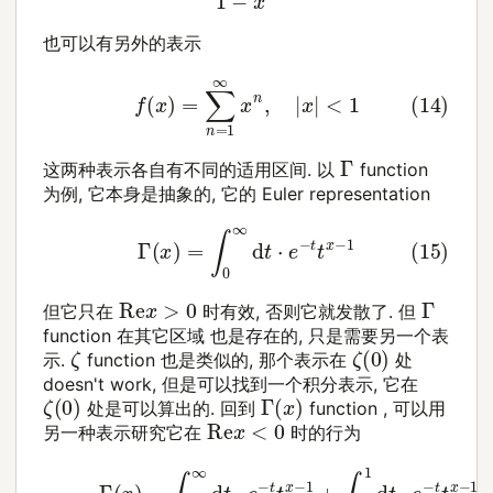
也可以有另外的表示
(14)
f
(
x
)
=
∑
n
=
1
∞
x
n
,
|
x
|
<
1
Γ
这两种表示各自有不同的适用区间. 以
function
为例, 它本身是抽象的, 它的 Euler representation
(15)
Γ
(
x
)
=
∫
0
∞
d
t
⋅
e
−
t
t
x
−
1
Re
x
>
0
Γ
但它只在
时有效, 否则它就发散了. 但
function 在其它区域 也是存在的, 只是需要另一个表
ζ
(
0
)
ζ
示.
function 也是类似的, 那个表示在
处
doesn't work, 但是可以找到一个积分表示, 它在
ζ
(
0
)
Γ
(
x
)
处是可以算出的. 回到
function , 可以用
Re
x
<
0
另一种表示研究它在
时的行为
(16)
Γ
(
x
)
=
∫
1
∞
d
t
⋅
e
−
t
t
x
−
1
+
∫
0
1
d
t
⋅
e
−
t
t
x
−
1