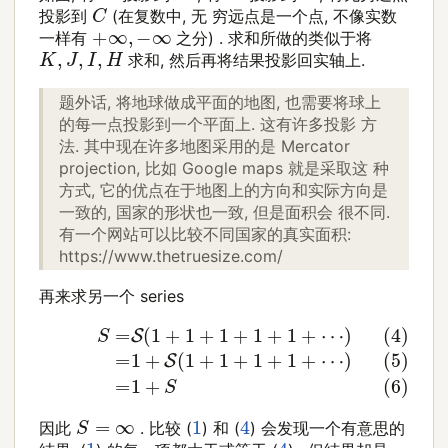
C
投影到
(在复数中, 无 穷远点是一个点, 不像实数
+
∞
,
−
∞
一样有
之分) . 求和所做的类似于将
K
,
J
,
I
,
H
求和, 然后再将结果投影回实轴上.
题外话, 将地球做成平面的地图, 也需要将球上
的每一点投影到一个平面上. 这有许多投影 方
法. 其中现在许多地图采用的是 Mercator
projection, 比如 Google maps 就是采取这 种
方式, 它的优点在于地图上的方向和实际方向是
一致的, 国家的形状也一致, 但是面积会 很不同.
有一个网站可以比较不同国家的真实面积:
https://www.thetruesize.com/
再来求另一个 series
(5)
=
(4)
1
+
S
S
=
(
1
S
+
(
1
1
+
+
1
1
+
+
1
1
+
+
1
⋯
+
)
1
(6)
+
⋯
=
)
1
+
S
S
=
∞
4
1
因此
. 比较 (
) 和 (
) 会发现一个有意思的
4
1