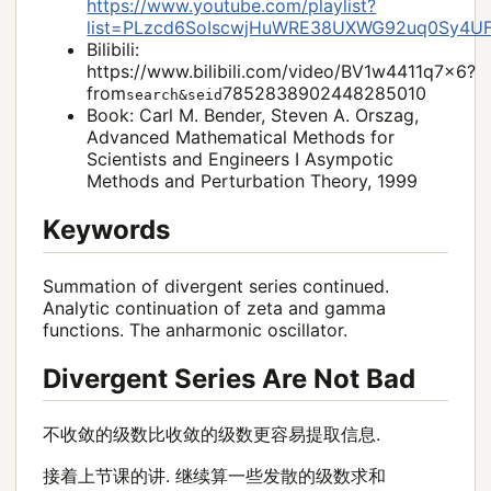
https://www.youtube.com/playlist?
list=PLzcd6SoIscwjHuWRE38UXWG92uq0Sy4U
Bilibili:
https://www.bilibili.com/video/BV1w4411q7x6?
from
7852838902448285010
search&seid
Book: Carl M. Bender, Steven A. Orszag,
Advanced Mathematical Methods for
Scientists and Engineers I Asympotic
Methods and Perturbation Theory, 1999
Keywords
Summation of divergent series continued.
Analytic continuation of zeta and gamma
functions. The anharmonic oscillator.
Divergent Series Are Not Bad
不收敛的级数比收敛的级数更容易提取信息.
接着上节课的讲. 继续算一些发散的级数求和