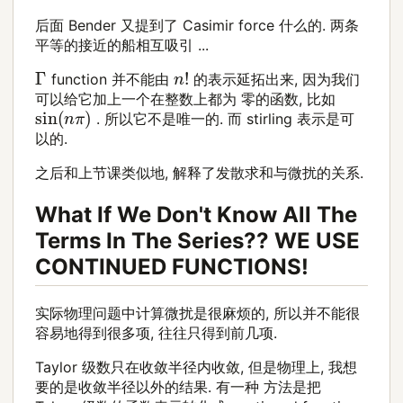
后面 Bender 又提到了 Casimir force 什么的. 两条
平等的接近的船相互吸引 ...
n
!
Γ
function 并不能由
的表示延拓出来, 因为我们
可以给它加上一个在整数上都为 零的函数, 比如
sin
(
n
π
)
. 所以它不是唯一的. 而 stirling 表示是可
以的.
之后和上节课类似地, 解释了发散求和与微扰的关系.
What If We Don't Know All The
Terms In The Series?? WE USE
CONTINUED FUNCTIONS!
实际物理问题中计算微扰是很麻烦的, 所以并不能很
容易地得到很多项, 往往只得到前几项.
Taylor 级数只在收敛半径内收敛, 但是物理上, 我想
要的是收敛半径以外的结果. 有一种 方法是把