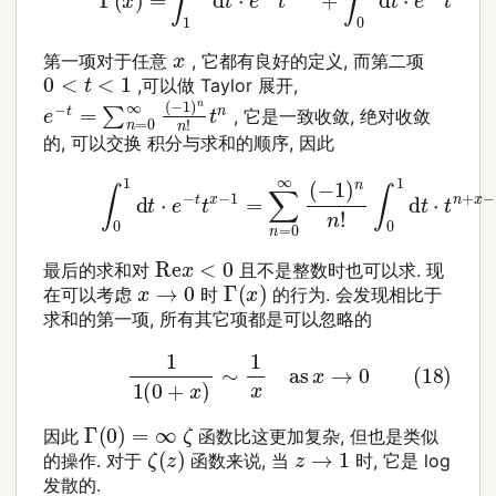
x
第一项对于任意
, 它都有良好的定义, 而第二项
0
<
t
<
1
,可以做 Taylor 展开,
e
−
t
=
∑
n
=
0
∞
(
−
1
)
n
n
!
t
n
, 它是一致收敛, 绝对收敛
的, 可以交换 积分与求和的顺序, 因此
(17)
∫
0
1
d
t
⋅
e
−
t
t
x
−
1
=
∑
n
=
0
∞
(
−
1
)
n
n
!
∫
0
1
d
t
⋅
t
n
+
x
−
Re
x
<
0
最后的求和对
且不是整数时也可以求. 现
Γ
(
x
)
x
→
0
在可以考虑
时
的行为. 会发现相比于
求和的第一项, 所有其它项都是可以忽略的
(18)
1
1
(
0
+
x
)
∼
1
x
as
x
→
0
Γ
(
0
)
=
∞
ζ
因此
函数比这更加复杂, 但也是类似
ζ
(
z
)
z
→
1
的操作. 对于
函数来说, 当
时, 它是 log
发散的.