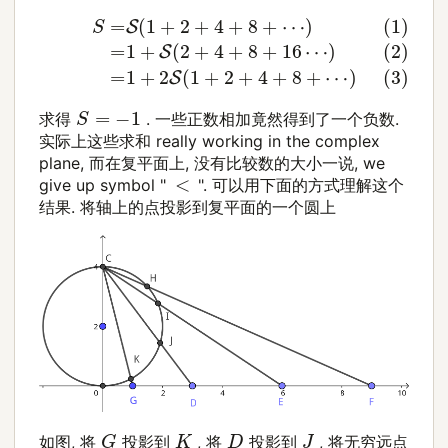
(3)
(2)
(1)
=
=
S
1
1
=
+
+
S
2
S
S
(
(
1
(
2
+
1
+
2
+
4
+
2
+
+
4
8
4
+
+
+
8
16
+
8
+
⋯
⋯
⋯
)
)
)
S
=
−
1
求得
. 一些正数相加竟然得到了一个负数.
实际上这些求和 really working in the complex
plane, 而在复平面上, 没有比较数的大小一说, we
<
give up symbol "
". 可以用下面的方式理解这个
结果. 将轴上的点投影到复平面的一个圆上
G
K
D
J
如图, 将
投影到
, 将
投影到
, 将无穷远点