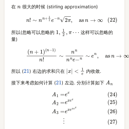
n
在
很大的时候 (stirling approximation)
(22)
n
!
∼
n
n
+
1
2
e
−
n
2
π
,
as
n
→
∞
1
,
1
2
,
π
⋯
所以(忽略可以忽略的
这样可以忽略的
量)
(23)
(
n
+
1
)
(
n
−
1
)
n
!
∼
n
n
n
n
e
−
n
∼
e
n
,
as
n
→
|
x
|
<
1
e
21
所以 (
) 右边的求和只在
内收敛.
A
n
21
接下来考虑如何计算 (
) 左边. 分别计算如下
(24)
A
1
=
e
x
(25)
A
2
=
e
x
e
x
(26)
A
3
=
e
x
e
x
e
x
(27)