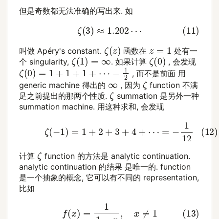
但是奇数都无法准确的写出来. 如
(11)
ζ
(
3
)
≈
1.202
⋯
ζ
(
z
)
z
=
1
叫做 Apéry's constant.
函数在
处有一
ζ
(
1
)
=
∞
ζ
(
0
)
个 singularity,
. 如果计算
, 会发现
ζ
(
0
)
=
1
+
1
+
1
+
⋯
−
1
2
, 而不是前面 用
ζ
∞
generic machine 得出的
, 因为
function 不满
ζ
足之前提出的那两个性质.
summation 是另外一种
summation machine. 用这种求和, 会发现
(12)
ζ
(
−
1
)
=
1
+
2
+
3
+
4
+
⋯
=
−
1
12
ζ
计算
function 的方法是 analytic continuation.
analytic continuation 的结果 是唯一的. function
是一个抽象的概念, 它可以有不同的 representation,
比如
(13)
f
(
x
)
=
1
1
−
x
,
x
≠
1