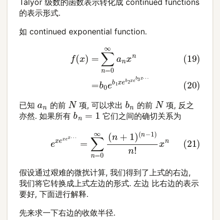
Talyor 级数的函数表示转化成 continued functions
的表示形式.
如 continued exponential function.
(19)
f
(
x
)
=
∑
n
=
0
∞
a
n
x
n
(20)
=
b
0
e
b
1
x
e
b
2
x
e
b
3
x
b
n
N
N
a
n
已知
的前
项, 可以求出
的前
项, 反之
b
n
=
1
亦然. 如果所有
它们之间的确切关系为
(21)
e
x
e
x
e
x
⋯
=
∑
n
=
0
∞
(
n
+
1
)
(
n
−
1
)
n
!
x
n
假设通过艰难的微扰计算, 我们得到了上式的右边,
我们将它转换成上式左边的形式. 左边 比右边的表示
要好, 下面进行解释.
先来求一下右边的收敛半径.