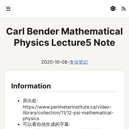
Home
Carl Bender Mathematical
Physics
Physics Lecture5 Note
Blog
Coding
2020-10-08
-
专业笔记
All
Information
原出处:
https://www.perimeterinstitute.ca/video-
library/collection/11/12-psi-mathematical-
physics
可以看自动生成的字幕: