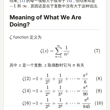
结果, (
) 的每一项都大于或等于 (
) , 但结果却是
−
1
∞
和
. 原因还是在于复数中没有大于这种说法.
Meaning of What We Are
Doing?
ζ
function 定义为
(7)
ζ
(
z
)
=
∑
n
=
1
∞
1
n
z
z
z
π
其中
是一个复数.
取偶数时它与
有关
=
π
4
90
=
π
(10)
2
(8)
6
(9)
ζ
ζ
(
(
6
2
ζ
)
)
(
=
=
4
1
1
)
+
+
=
1
1
1
2
2
+
6
2
1
+
+
2
1
4
1
3
3
+
6
2
1
+
+
3
⋯
⋯
4
+
=
⋯
π
6
945