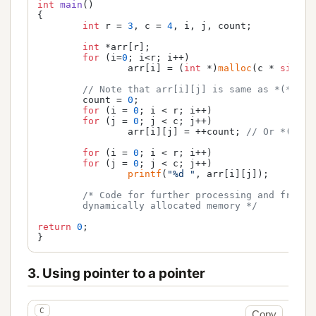
int
main
()
{

int
 r = 
3
, c = 
4
, i, j, count;

int
 *arr[r];

for
 (i=
0
; i<r; i++)

		arr[i] = (
int
 *)
malloc
(c * 
sizeof
// Note that arr[i][j] is same as *(*(arr
	count = 
0
;

for
 (i = 
0
; i < r; i++)

for
 (j = 
0
; j < c; j++)

		arr[i][j] = ++count; 
// Or *(*(ar
for
 (i = 
0
; i < r; i++)

for
 (j = 
0
; j < c; j++)

printf
(
"%d "
, arr[i][j]);

/* Code for further processing and free th
	dynamically allocated memory */
return
0
;

}
3. Using pointer to a pointer
Copy