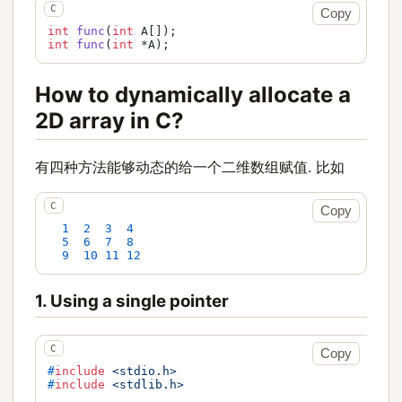
Copy
int
func
(
int
 A[])
int
func
(
int
 *A)
;
How to dynamically allocate a
2D array in C?
有四种方法能够动态的给一个二维数组赋值. 比如
Copy
1
2
3
4
5
6
7
8
9
10
11
12
1. Using a single pointer
Copy
#
include
<stdio.h>
#
include
<stdlib.h>