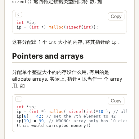
返回特定数据类型的比特 数. 如
sizeof()
Copy
int
 *ip;

ip = (
int
 *) 
malloc
(
sizeof
(
int
));
这将分配出 1 个
大小的内存, 将其指针给
.
int
ip
Pointers and arrays
分配单个整型大小的内存没什么用, 有用的是
allocate arrays. 实际上, 指针可以当作一 个 array
用. 如
Copy
int
 *ip;

ip = (
int
 *) 
malloc
( 
sizeof
(
int
)*
10
 ); 
// allocat
ip[
6
] = 
42
; 
// set the 7th element to 42
ip[
10
] = 
99
; 
// WRONG: array only has 10 elements
(this would corrupted memory!)