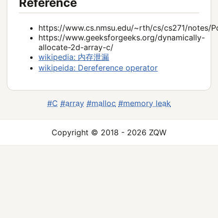
Reference
https://www.cs.nmsu.edu/~rth/cs/cs271/notes/Po
https://www.geeksforgeeks.org/dynamically-
allocate-2d-array-c/
wikipedia: 内存泄漏
wikipeida: Dereference operator
#C
#array
#malloc
#memory leak
Copyright © 2018 - 2026 ZQW