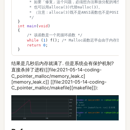
      * 如要「修复」这个问题，必须想办法释放分配的堆空间，

      * 也可以用alloca(3)代替malloc(3)。

      * （注意：alloca(3)既不是ANSI函数也不是POSIX函数）
      */
 }

int
main
(
void
)
 {

/* 该函数是一个死循环函数 */
while
 (
1
) f(); 
/* Malloc函数迟早会由于内存泄漏而返
return
0
;

 }
结果是几秒后内存就满了. 但是系统会有保护机制?
直接杀掉了进程([[file:2021-05-14-coding-
C_pointer_malloc/memory_leak.c]
[memory_leak.c]] [[file:2021-05-14-coding-
C_pointer_malloc/makefile][makefile]]):