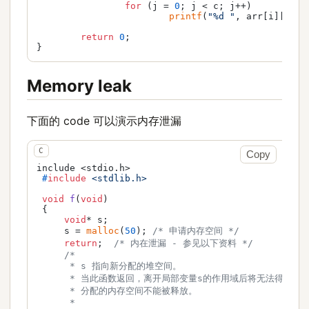
for
 (j = 
0
; j < c; j++)

printf
(
"%d "
, arr[i][j]);

return
0
;

}
Memory leak
下面的 code 可以演示内存泄漏
Copy
include <stdio.h>

#
include
<stdlib.h>
void
f
(
void
)
 {

void
* s;

     s = 
malloc
(
50
); 
/* 申请内存空间 */
return
;  
/* 内在泄漏 - 参见以下资料 */
/*

      * s 指向新分配的堆空间。

      * 当此函数返回，离开局部变量s的作用域后将无法得知s的
      * 分配的内存空间不能被释放。

      *
