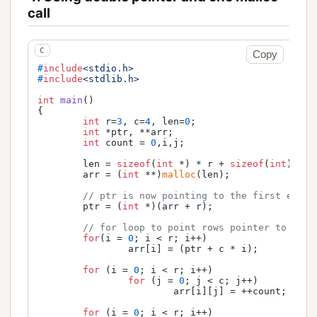
call
Copy
#
include
<stdio.h>
#
include
<stdlib.h>
int
main
()
{

int
 r=
3
, c=
4
, len=
0
;

int
 *ptr, **arr;

int
 count = 
0
,i,j;

	len = 
sizeof
(
int
 *) * r + 
sizeof
(
int
) * c
	arr = (
int
 **)
malloc
(len);

// ptr is now pointing to the first eleme
	ptr = (
int
 *)(arr + r);

// for loop to point rows pointer to appr
for
(i = 
0
; i < r; i++)

		arr[i] = (ptr + c * i);

for
 (i = 
0
; i < r; i++)

for
 (j = 
0
; j < c; j++)

			arr[i][j] = ++count; 
// O
for
 (i = 
0
; i < r; i++)
