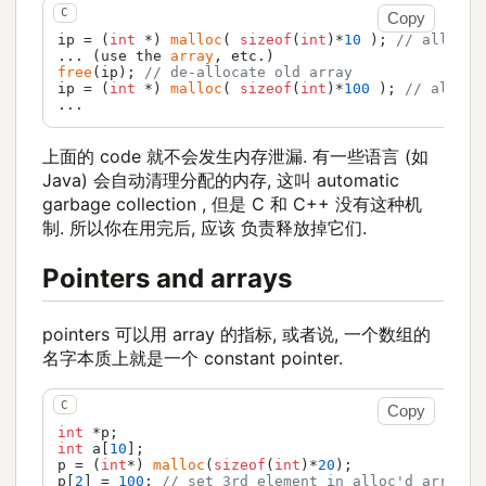
Copy
ip = (
int
 *) 
malloc
( 
sizeof
(
int
)*
10
 ); 
// allocat
... (use the 
array
free
(ip); 
// de-allocate old array
ip = (
int
 *) 
malloc
( 
sizeof
(
int
)*
100
 ); 
// alloca
...
上面的 code 就不会发生内存泄漏. 有一些语言 (如
Java) 会自动清理分配的内存, 这叫 automatic
garbage collection , 但是 C 和 C++ 没有这种机
制. 所以你在用完后, 应该 负责释放掉它们.
Pointers and arrays
pointers 可以用 array 的指标, 或者说, 一个数组的
名字本质上就是一个 constant pointer.
Copy
int
int
 a[
10
];

p = (
int
*) 
malloc
(
sizeof
(
int
)*
20
);

p[
2
] = 
100
; 
// set 3rd element in alloc'd array t