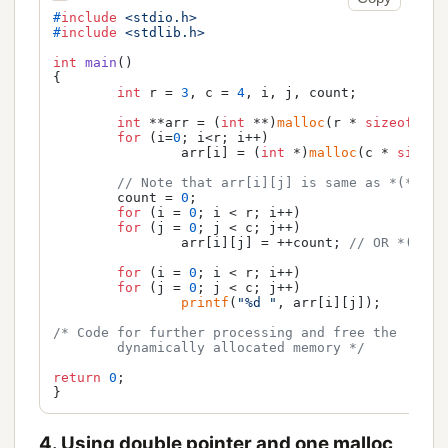
#
include
<stdio.h>
#
include
<stdlib.h>
int
main
()
{

int
 r = 
3
, c = 
4
, i, j, count;

int
 **arr = (
int
 **)
malloc
(r * 
sizeof
(
int
for
 (i=
0
; i<r; i++)

		arr[i] = (
int
 *)
malloc
(c * 
sizeof
// Note that arr[i][j] is same as *(*(arr
	count = 
0
;

for
 (i = 
0
; i < r; i++)

for
 (j = 
0
; j < c; j++)

		arr[i][j] = ++count; 
// OR *(*(ar
for
 (i = 
0
; i < r; i++)

for
 (j = 
0
; j < c; j++)

printf
(
"%d "
, arr[i][j]);

/* Code for further processing and free the

	dynamically allocated memory */
return
0
;

}
4. Using double pointer and one malloc