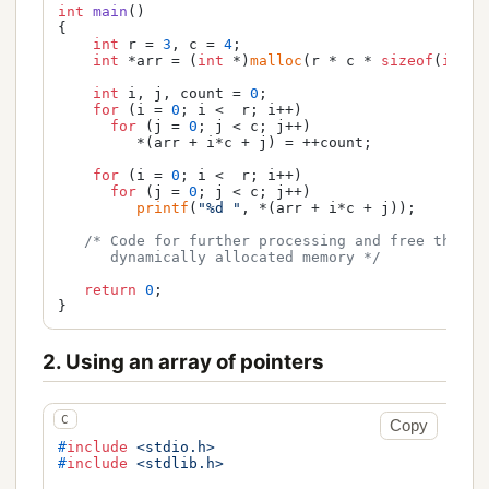
int
main
()
{

int
 r = 
3
, c = 
4
;

int
 *arr = (
int
 *)
malloc
(r * c * 
sizeof
(
int
));
int
 i, j, count = 
0
;

for
 (i = 
0
; i <  r; i++)

for
 (j = 
0
; j < c; j++)

         *(arr + i*c + j) = ++count;

for
 (i = 
0
; i <  r; i++)

for
 (j = 
0
; j < c; j++)

printf
(
"%d "
, *(arr + i*c + j));

/* Code for further processing and free the

      dynamically allocated memory */
return
0
;

}
2. Using an array of pointers
Copy
#
include
<stdio.h>
#
include
<stdlib.h>