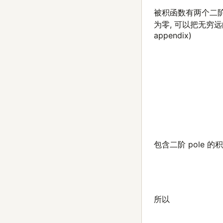
被积函数有两个二阶 
为零, 可以把无穷
appendix)
(9)
I
2
(
μ
)
=
1
2
∫
−
包含二阶 pole 的
所以