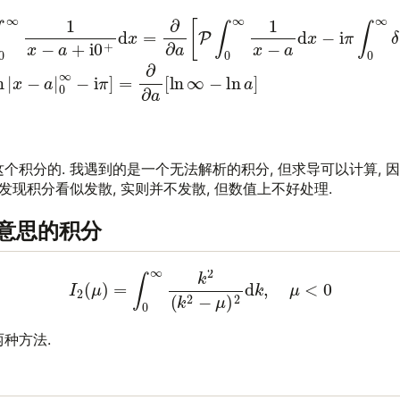
=
∂
(6)
∂
a
∫
=
0
∂
∞
∂
1
a
x
[
−
ln
a
|
+
x
−
i
0
a
+
|
0
d
∞
x
=
−
∂
i
π
∂
]
a
=
[
P
∂
∫
∂
0
a
∞
[
ln
1
x
∞
−
−
a
ln
d
x
a
−
]
(7)
i
π
∫
=
0
∞
−
1
δ
a
(
个积分的. 我遇到的是一个无法解析的积分, 但求导可以计算, 
发现积分看似发散, 实则并不发散, 但数值上不好处理.
有意思的积分
(8)
I
2
(
μ
)
=
∫
0
∞
k
2
(
k
2
−
μ
)
2
d
k
,
μ
<
0
种方法.