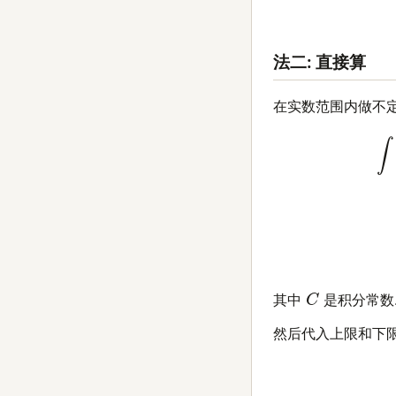
法二: 直接算
在实数范围内做不定
(14)
∫
k
2
(
k
2
−
μ
)
2
C
其中
是积分常数
然后代入上限和下