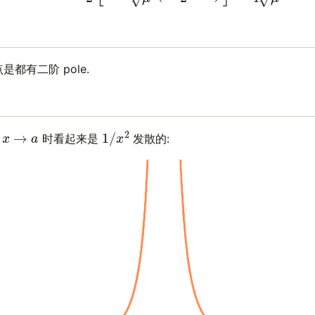
都有二阶 pole.
1
/
x
2
x
→
a
在
时看起来是
发散的: