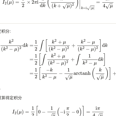
积分:
d
k
=
1
2
∫
(16)
[
k
2
+
=
μ
1
(
2
k
[
2
−
−
k
μ
k
)
2
2
−
+
μ
k
−
2
1
−
μ
μ
arctanh
(
k
2
−
μ
)
2
(
k
]
μ
d
)
k
]
(15)
+
C
=
1
2
[
∫
.
限算得定积分
(17)
I
2
(
μ
)
=
1
2
[
0
−
1
μ
(
−
i
π
2
−
0
)
]
=
i
π
4
μ