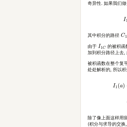
奇异性. 如果我们
C
其中积分的路径
I
1
C
由于
的被积函
加到积分路径上去,
被积函数在整个复平面上
处处解析的, 所以
(3)
I
1
(
a
)
=
I
1
C
−
∫
−
除了像上面这样用留数定
(积分与求导的交换,