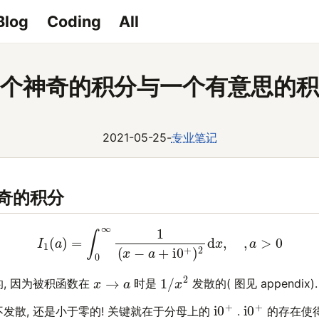
Blog
Coding
All
个神奇的积分与一个有意思的积
2021-05-25
-
专业笔记
神奇的积分
(1)
I
1
(
a
)
=
∫
0
∞
1
(
x
−
a
+
i
0
+
)
2
d
x
,
,
a
>
0
1
/
x
2
x
→
a
, 因为被积函数在
时是
发散的( 图见 appendix).
i
0
+
i
0
+
发散, 还是小于零的! 关键就在于分母上的
.
的存在使