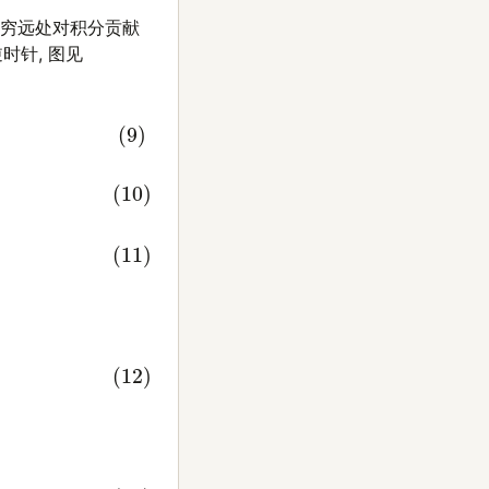
无穷远处对积分贡献
时针, 图见
∮
C
2
k
2
(
k
−
μ
)
2
(
k
+
μ
)
2
d
k