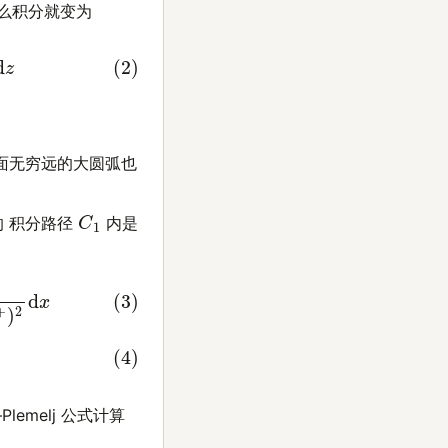
那么积分就变为
z
平面无穷远的大圆弧也
C
1
的 积分路径
内是
∞
0
1
(
x
−
a
)
2
d
x
=
−
lemelj 公式计算