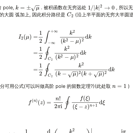
1
/
|
k
|
2
→
0
k
=
±
μ
pole,
. 被积函数在无穷远处
, 所以
C
2
远的大圆 弧加上, 因此积分路径是
(沿上半平面的无穷大半圆逆
∞
+
∞
k
2
(
k
2
−
μ
)
2
d
k
(10)
=
1
2
∮
C
2
k
2
(
k
2
−
μ
)
2
d
k
(11)
=
1
2
n
=
1
积分可用公式(可以叫做高阶 pole 的留数定理?)(此处取
)
(12)
f
(
n
)
(
z
)
=
n
!
2
π
i
∮
f
(
ξ
)
(
ξ
−
z
)
n
+
1
d
ξ
(13)
I
2
(
μ
)
=
1
2
×
2
π
i
d
d
k
(
k
2
(
k
+
μ
)
2
)
|
k
=
i
|
μ
|
=
i
π
4
μ