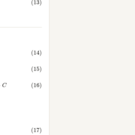
k
2
+
μ
(
k
2
−
μ
)
2
+
∫
1
k
2
−
μ
d
k
]