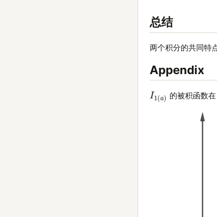
总结
两个积分的共同特点是
Appendix
I
1
(
a
)
的被积函数