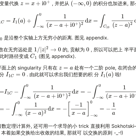
z
=
x
+
i
0
+
(
−
∞
,
0
)
做变量代换
, 并把从
的积分也加进来, 
(2)
I
1
C
=
I
1
(
a
)
+
∫
−
∞
0
1
(
x
−
a
+
i
0
+
)
2
d
x
=
∫
C
10
1
(
z
−
a
)
2
d
10
是沿整个实轴上方无穷小的距离. 图见 appendix.
1
/
|
z
|
2
→
0
0
数在无穷远处是
的, 贡献为
, 所以可以把上 半
C
1
 此时路径变成
(图见 appendix).
z
=
a
的 singularity 只有在
处有一个二阶 pole, 在闭合
I
1
(
a
)
I
1
C
=
0
积分
. 由此就可以求出我们想要的积 分
啦!
∞
0
1
(
x
−
a
+
i
0
+
)
2
d
[
−
x
1
=
x
−
−
∫
−
a
]
∞
−
0
∞
1
0
(
x
=
−
−
a
1
+
a
i
0
+
)
2
d
x
(4)
=
−
∫
−
理计算外, 还可用一个求导的小 trick 直接利用 Sokhotski–P
 本着如果交换给出收敛的结果, 那就可 以交换的原则 -_-!)