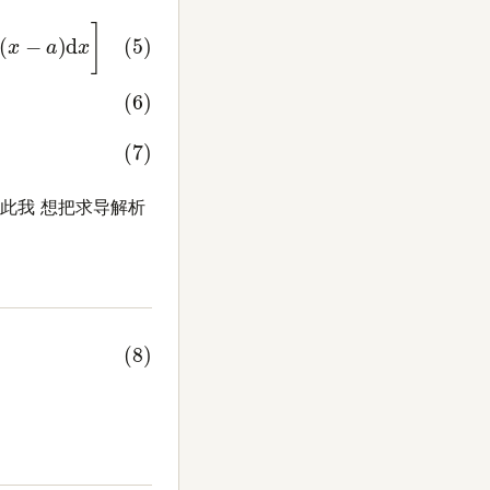
x
−
a
)
d
x
]
因此我 想把求导解析