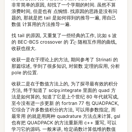
非常简单的原因, 却找了一个学期的时间. 虽然不算
浪费时间, 但是也有 点惋惜. 找原因的思路是没有问
题的, 那就是把 tail 是如何得到的推导一遍, 用自己
数值 计算用的方法推导一遍.
找 tail 的原因, 又重复了一些经典的工作, 比如 s 波
T
C
的 BEC-BCS crossover 的
随相互作用的曲线,
收获也很大.
收获一是在于理论上的方法, 期间参考了 Strinati 的
那篇综述, 学到了很多知识, 对留数 定理的应用, 分析
pole 的位置.
收获二是在于数值方法上的, 为了探寻最有效的积分
方法, 终于知道了 scipy.integrate 里面的 quad 方
法是如何算的, 知道了它是上个世纪 80 年代就写成,
至今没有进一步更新 的 fortran 77 包 QUADPACK,
它综合了许多数值积分的方法, 可以用参数指定, 而
最常用 的就是用两种 quadrature 方法点来计算, gsl
也有把 QUADPACK 的方法重新用 c++ 重写, 可以
学习它的源码. 一般来讲, 给定函数计算低维的数值