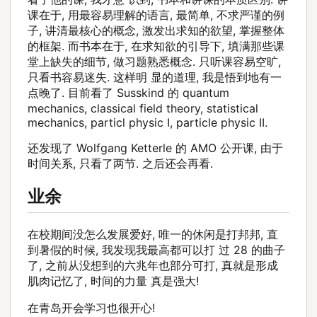
课在于, 用最容易理解的语言, 最简单, 不求严谨的例
子, 讲清最核心的概念, 激发出求知的欲望, 掌握整体
的框架. 而书本在于, 在求知欲的引导下, 填满那些课
堂上缺失的细节, 做习题熟悉概念. 只听课容易空旷,
只看书容易迷失. 这样明 显的道理, 我是悟到地有一
点晚了. 目前看了 Susskind 的 quantum
mechanics, classical field theory, statistical
mechanics, particl physic I, particle physic II.
还发现了 Wolfgang Ketterle 的 AMO 公开课, 由于
时间关系, 只看了两节. 之后还会再看.
业余
在校期间没怎么发展爱好, 唯一的休闲是打邦邦, 直
到暑假的时候, 我发现我最高都可以打 过 28 的曲子
了, 之前从没想到的六兆年也部分可打, 真就是形成
肌肉记忆了, 时间的力量 真是强大!
在青岛开会学习也很开心!