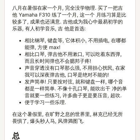
八月在暑假在家一个月, 完全没学物理. 买了一把吉
他 Yamaha F310 练了一个月, 这一个 月练习算是比
较多了, 成果也还满意. 吉他成为我心中最易初学的
乐器, 有人初学音乐, 吉 他是首选:
相比钢琴, 键盘等, 它体积小, 不用插电, 在哪都
能弹, 方便 max!
相比口琴, 弹吉他不用漱口, 可以吃着东西弹,
而且长时间弹也不会腮邦子疼!
声音穿透没有口琴那么强, 不用担心扰民, 在家
我可以深夜弹吉他, 口琴是绝对不能的!
发声简单! 只要按对弦, 就和键盘一样, 哪个音
都是一样简单. 不像十孔口琴, 能吹出干 净的单
音就要一些练习, 许多曲子更是要压音, 超吹.
便于学习一些乐理.
在这个暑假里, 在旷野之息的世界里, 林克已经无所
畏惧了, 爆头秒人马, 风弹満图飞.
总