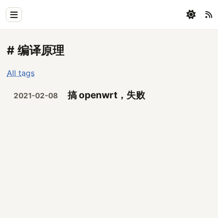
Home
# 编译原理
Physics
All tags
Blog
搞 openwrt，失败
2021-02-08
Coding
All