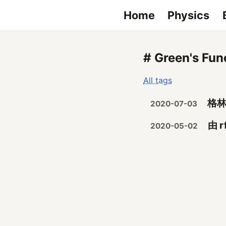
Home
Physics
# Green's Fun
All tags
格
2020-07-03
由 
2020-05-02