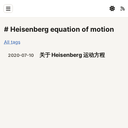
Home
# Heisenberg equation of motion
Physics
All tags
Blog
关于 Heisenberg 运动方程
2020-07-10
Coding
All