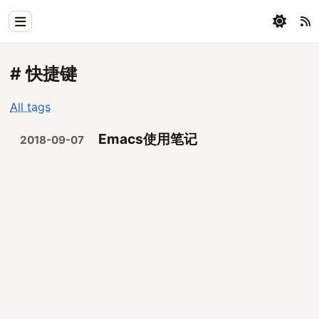
Home
# 快捷键
Physics
All tags
Blog
Emacs使用笔记
2018-09-07
Coding
All