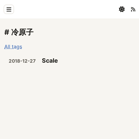
Home
# 冷原子
Physics
All tags
Blog
Scale
2018-12-27
Coding
All