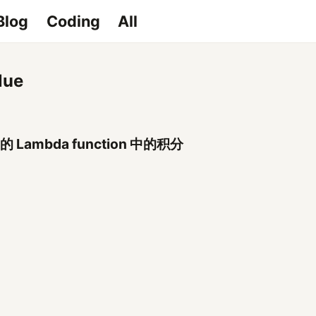
Blog
Coding
All
lue
 的 Lambda function 中的积分