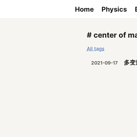
Home
Physics
# center of m
All tags
多变
2021-09-17