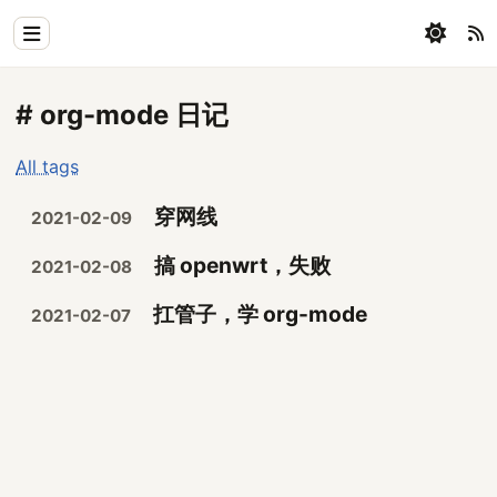
Home
# org-mode 日记
Physics
All tags
Blog
穿网线
2021-02-09
Coding
搞 openwrt，失败
2021-02-08
All
扛管子，学 org-mode
2021-02-07