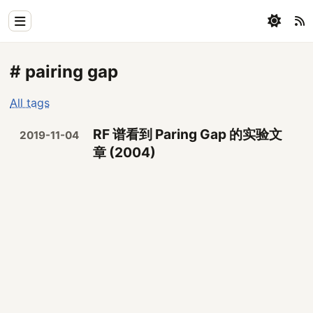
Home
# pairing gap
Physics
All tags
Blog
RF 谱看到 Paring Gap 的实验文
2019-11-04
Coding
章 (2004)
All