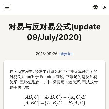
Home
对易与反对易公式(update
Physics
09/July/2020)
Blog
Coding
2018-09-26
-
physics
All
在运动方程中, 经常要计算各种产生湮灭算符之间的
对易关系. 而对于 Fermion 来说, 它满足的是反对易
关系, 因此在最后一步中, 需要用下述关系, 写成反对
易子的形式
[
A
B
,
C
]
=
A
{
A
{
B
,
B
,
C
}
C
}
−
−
{
B
A
{
,
A
C
,
C
}
B
}
[
A
,
B
C
]
=