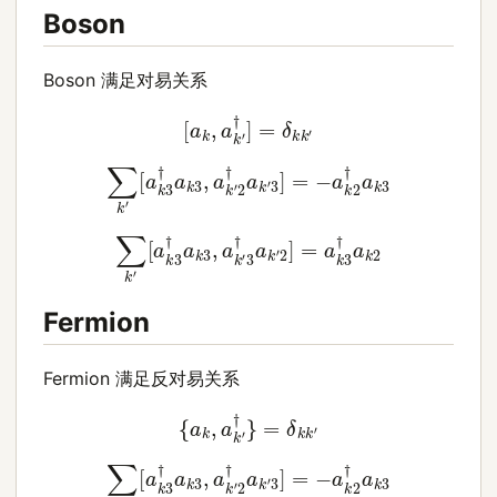
Boson
Boson 满足对易关系
[
a
k
,
a
k
′
†
]
=
δ
k
k
′
∑
k
′
[
a
k
3
†
a
k
3
,
a
k
′
2
†
a
k
′
3
]
=
−
a
k
2
†
a
k
3
∑
k
′
[
a
k
3
†
a
k
3
,
a
k
′
3
†
a
k
′
2
]
=
a
k
3
†
a
k
2
Fermion
Fermion 满足反对易关系
{
a
k
,
a
k
′
†
}
=
δ
k
k
′
∑
k
′
[
a
k
3
†
a
k
3
,
a
k
′
2
†
a
k
′
3
]
=
−
a
k
2
†
a
k
3