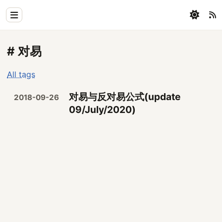
Home
# 对易
Physics
All tags
Blog
对易与反对易公式(update
2018-09-26
Coding
09/July/2020)
All