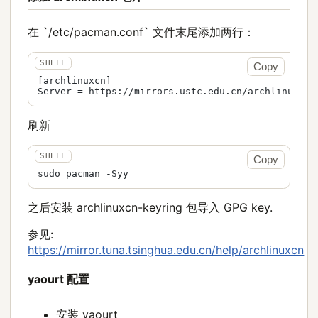
在 `/etc/pacman.conf` 文件末尾添加两行：
Copy
[archlinuxcn]

Server = https://mirrors.ustc.edu.cn/archlinuxcn/
刷新
Copy
sudo pacman -Syy
之后安装 archlinuxcn-keyring 包导入 GPG key.
参见:
https://mirror.tuna.tsinghua.edu.cn/help/archlinuxcn
yaourt 配置
安装 yaourt