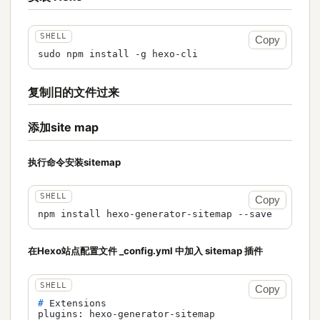
Copy
sudo npm install -g hexo-cli
复制旧的文件过来
添加site map
执行命令安装sitemap
Copy
npm install hexo-generator-sitemap --save
在Hexo站点配置文件 _config.yml 中加入 sitemap 插件
Copy
# 
Extensions
plugins: hexo-generator-sitemap