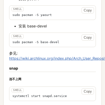
Copy
安装 base-devel
Copy
参见:
https://wiki.archlinux.org/index.php/Arch_Us
snap
连不上网
Copy
systemctl start snapd.service