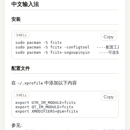
中文输入法
安装
Copy
sudo pacman -S fcitx

sudo pacman -S fcitx -configtool   ----配置工具

sudo pacman -S fcitx-sogoupinyin    ----可选安
配置文件
在
中添加以下内容
~/.xprofile
Copy
export GTK_IM_MODULE=fcitx

export QT_IM_MODULE=fcitx

export XMODIFIERS=@im=fcitx
参见: