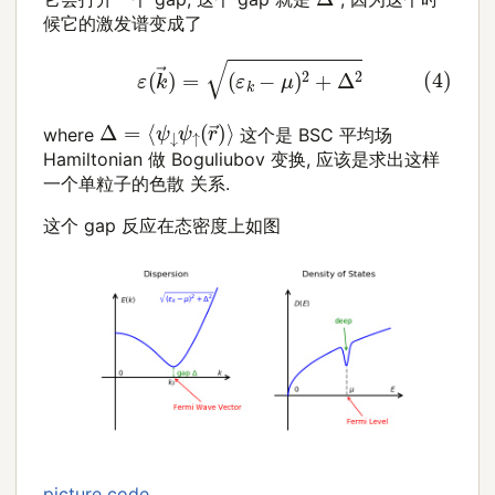
候它的激发谱变成了
(4)
ε
(
k
→
)
=
(
ε
k
−
μ
)
2
+
Δ
2
Δ
=
⟨
ψ
↓
ψ
↑
(
r
→
)
⟩
where
这个是 BSC 平均场
Hamiltonian 做 Boguliubov 变换, 应该是求出这样
一个单粒子的色散 关系.
这个 gap 反应在态密度上如图
picture code