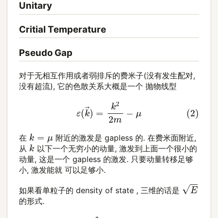
Unitary
Critial Temperature
Pseudo Gap
对于无相互作用或者弱排斥的费米子(没有发生配对,
没有超流), 它的色散关系大概是一个 抛物线型
(2)
ε
(
k
→
)
=
k
2
2
m
−
μ
k
=
μ
在
附近的激发是 gapless 的. 在费米面附近,
k
从
以下一个无穷小的动量, 激发到上面一个很小的
动量, 这是一个 gapless 的激发. 只要动量转移足够
小, 激发能就 可以足够小.
E
如果看单粒子的 density of state , 三维的话是
的形式.
(3)
D
(
E
)
=
∫
d
k
→
⋅
δ
(
E
−
ε
(
k
→
)
)