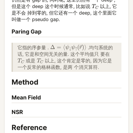
T
C
但是这个 deep 这个时候通常, 比如说
以上, 它
是不会 掉到零的, 但它还有一个 deep, 这个里面它
叫做一个 pseudo gap.
Paring Gap
Δ
=
⟨
ψ
↓
ψ
↑
(
r
→
)
⟩
它指的序参量 .
.均匀系统的
话, 它是和空间无关的量. 这个平均值只 要在
T
C
T
C
或是
以上, 这个肯定是零的, 因为它是
一个反常的格林函数, 是两 个消灭算符.
Method
Mean Field
NSR
Reference