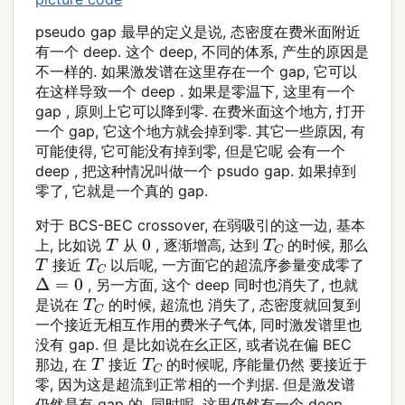
pseudo gap 最早的定义是说, 态密度在费米面附近
有一个 deep. 这个 deep, 不同的体系, 产生的原因是
不一样的. 如果激发谱在这里存在一个 gap, 它可以
在这样导致一个 deep . 如果是零温下, 这里有一个
gap , 原则上它可以降到零. 在费米面这个地方, 打开
一个 gap, 它这个地方就会掉到零. 其它一些原因, 有
可能使得, 它可能没有掉到零, 但是它呢 会有一个
deep , 把这种情况叫做一个 psudo gap. 如果掉到
零了, 它就是一个真的 gap.
对于 BCS-BEC crossover, 在弱吸引的这一边, 基本
T
T
C
0
上, 比如说
从
, 逐渐增高, 达到
的时候, 那么
T
T
C
接近
以后呢, 一方面它的超流序参量变成零了
Δ
=
0
, 另一方面, 这个 deep 同时也消失了, 也就
T
C
是说在
的时候, 超流也 消失了, 态密度就回复到
一个接近无相互作用的费米子气体, 同时激发谱里也
没有 gap. 但 是比如说在幺正区, 或者说在偏 BEC
T
T
C
那边, 在
接近
的时候呢, 序能量仍然 要接近于
零, 因为这是超流到正常相的一个判据. 但是激发谱
仍然是有 gap 的, 同时呢, 这里仍然有一个 deep ,