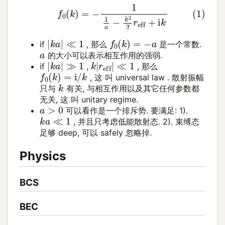
(1)
f
0
(
k
)
=
−
1
1
a
−
k
2
2
r
eff
+
i
k
|
k
a
|
≪
1
f
0
(
k
)
=
−
a
if
, 那么
是一个常数.
a
的大小可以表示相互作用的强弱.
|
k
a
|
≫
1
k
|
r
eff
|
≪
1
if
,
, 那么
f
0
(
k
)
=
i
/
k
, 这 叫 universal law . 散射振幅
k
只与
有关, 与相互作用以及其它任何参数都
无关, 这 叫 unitary regime.
a
>
0
可以看作是一个排斥势. 要满足: 1).
k
a
≪
1
, 并且只考虑低能散射态. 2). 束缚态
足够 deep, 可以 safely 忽略掉.
Physics
BCS
BEC