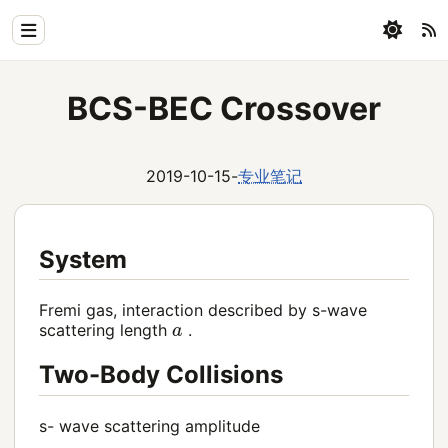
Home
BCS-BEC Crossover
Physics
Blog
2019-10-15
-
专业笔记
Coding
System
All
Fremi gas, interaction described by s-wave
a
scattering length
.
Two-Body Collisions
s- wave scattering amplitude