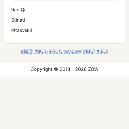
Ran Qi
Stinati
Pitaevskii
#物理
#BCS-BEC Crossover
#BEC
#BCS
Copyright © 2018 - 2026 ZQW