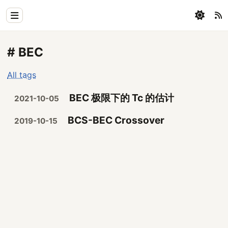
Home
# BEC
Physics
All tags
Blog
BEC 极限下的 Tc 的估计
2021-10-05
Coding
BCS-BEC Crossover
2019-10-15
All