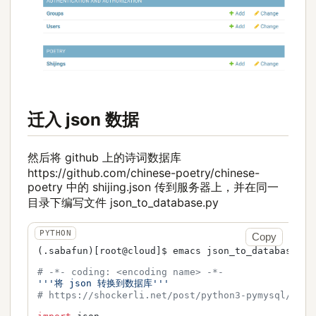
迁入 json 数据
然后将 github 上的诗词数据库
https://github.com/chinese-poetry/chinese-
poetry 中的 shijing.json 传到服务器上，并在同一
目录下编写文件 json_to_database.py
Copy
(.sabafun)[root@cloud]$ emacs json_to_database.py

# -*- coding: <encoding name> -*-                
'''将 json 转换到数据库'''
# https://shockerli.net/post/python3-pymysql/    