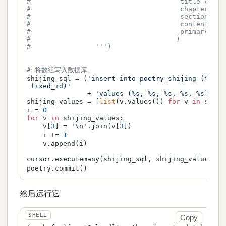
#                                     title varch
#                                     chapter var
#                                     section var
#                                     content var
#                                     primary key
#                                    )           
#                ''')                            
# 将数组写入数据库。                                  
shijing_sql = (
'insert into poetry_shijing (title
 fixed_id)'
               + 
'values (%s, %s, %s, %s, %s)'
)

shijing_values = [
list
(v.values()) 
for
 v 
in
 shiji
i = 
0
for
 v 
in
 shijing_values:                         
    v[
3
] = 
'\n'
.join(v[
3
])                       
    i += 
1
    v.append(i)

cursor.executemany(shijing_sql, shijing_values[:]
poetry.commit()                                  
然后运行它
Copy