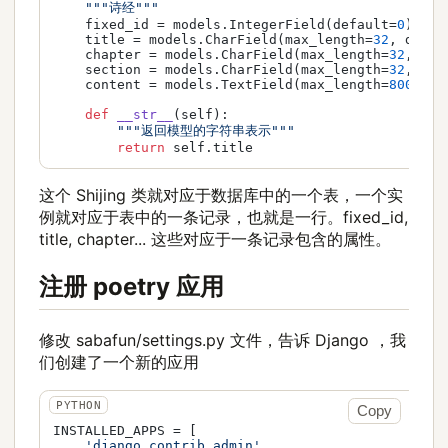
"""诗经"""
    fixed_id = models.IntegerField(default=
0
)

    title = models.CharField(max_length=
32
, defau
    chapter = models.CharField(max_length=
32
, def
    section = models.CharField(max_length=
32
, def
    content = models.TextField(max_length=
8000
, d
def
__str__
(
self
):

"""返回模型的字符串表示"""
return
这个 Shijing 类就对应于数据库中的一个表，一个实
例就对应于表中的一条记录，也就是一行。fixed_id,
title, chapter... 这些对应于一条记录包含的属性。
注册 poetry 应用
修改 sabafun/settings.py 文件，告诉 Django ，我
们创建了一个新的应用
Copy
INSTALLED_APPS = [

'django.contrib.admin'
,
