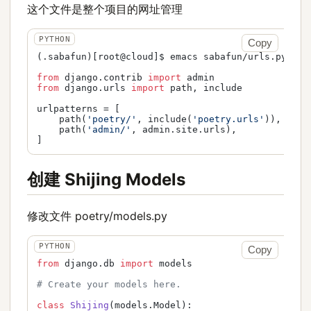
这个文件是整个项目的网址管理
Copy
(.sabafun)[root@cloud]$ emacs sabafun/urls.py 

from
 django.contrib 
import
from
 django.urls 
import
 path, include

urlpatterns = [

    path(
'poetry/'
, include(
'poetry.urls'
)),

    path(
'admin/'
, admin.site.urls),

创建 Shijing Models
修改文件 poetry/models.py
Copy
from
 django.db 
import
 models

# Create your models here.                       
class
Shijing
(models.Model):
