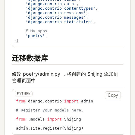
'django.contrib.auth'
,

'django.contrib.contenttypes'
,

'django.contrib.sessions'
,

'django.contrib.messages'
,

'django.contrib.staticfiles'
,

# My apps                                    
'poetry'
，

迁移数据库
修改 poetry/admin.py ，将创建的 Shijing 添加到
管理页面中
Copy
from
 django.contrib 
import
 admin

# Register your models here.                     
from
 .models 
import
 Shijing
