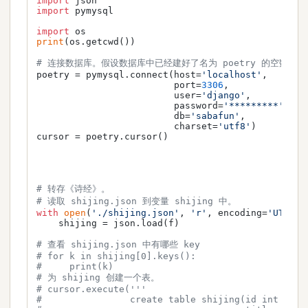
import
import
 pymysql

import
print
(os.getcwd())

# 连接数据库。假设数据库中已经建好了名为 poetry 的空数据库。   
poetry = pymysql.connect(host=
'localhost'
,

                         port=
3306
,

                         user=
'django'
,

                         password=
'*********'
,

                         db=
'sabafun'
,

                         charset=
'utf8'
)

cursor = poetry.cursor()

# 转存《诗经》。                                     
# 读取 shijing.json 到变量 shijing 中。              
with
open
(
'./shijing.json'
, 
'r'
, encoding=
'UTF-8'
    shijing = json.load(f)

# 查看 shijing.json 中有哪些 key                    
# for k in shijing[0].keys():                    
#     print(k)    
# 为 shijing 创建一个表。                            
# cursor.execute('''                             
#                create table shijing(id int not 