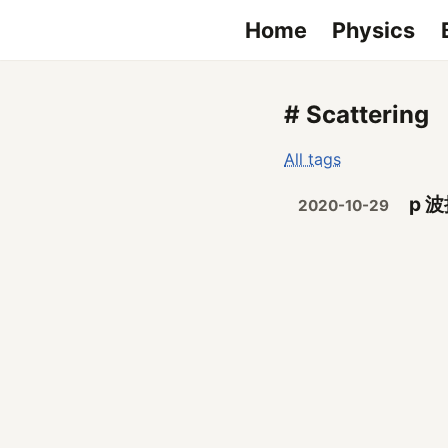
Home
Physics
# Scattering
All tags
p 
2020-10-29