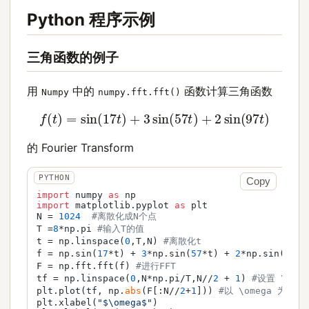
Python 程序示例
三角函数的例子
用
中的
函数计算三角函数
Numpy
numpy.fft.fft()
f
(
t
)
=
sin
(
17
t
)
+
3
sin
(
57
t
)
+
2
sin
(
97
t
)
的 Fourier Transform
Copy
import
 numpy 
as
import
 matplotlib.pyplot 
as
 plt

N = 
1024
#离散化成N个点
T =
8
*np.pi 
#输入T的值
t = np.linspace(
0
,T,N) 
#离散化t
f = np.sin(
17
*t) + 
3
*np.sin(
57
*t) + 
2
*np.sin(
97
*t
F = np.fft.fft(f) 
#进行FFT
tf = np.linspace(
0
,N*np.pi/T,N//
2
 + 
1
) 
#设置 \ome
plt.plot(tf, np.
abs
(F[:N//
2
+
1
])) 
#以 \omega 为横
plt.xlabel(
"$\omega$"
)
