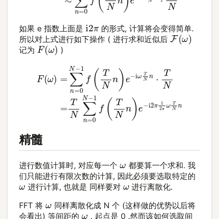
i
2
π
如果
e
指数上面是
的形式, 计算将会变得简单.
F
(
ω
)
所以对上式进行如下操作 ( 进行求和近似后
F
(
ω
)
记为
)
F
(
ω
)
=
∑
n
=
0
N
−
1
f
(
T
N
n
)
e
−
i
ω
T
N
n
⋅
T
N
=
T
N
∑
n
=
精髓
ω
进行数值计算时, 对应每一个
都要算一个求和. 我
们只能进行有限次数的计算, 因此必须要选取特定的
ω
ω
进行计算, 也就是 同样要对
进行离散化.
ω
FFT 将
同样离散化成
N
个 (这样做的优势以后将
ω
会看出) 等间距的
. 起点是
0
.然而该如何选取间