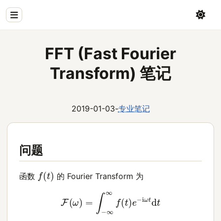
Home
FFT (Fast Fourier
Physics
Transform) 笔记
Blog
Coding
2019-01-03
-
专业笔记
All
问题
f
(
t
)
函数
的 Fourier Transform 为
F
(
ω
)
=
∫
−
∞
∞
f
(
t
)
e
−
i
ω
t
d
t