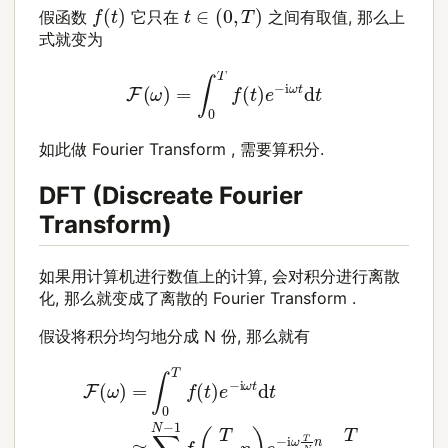
f
(
t
)
t
∈
(
0
,
T
)
假函数
它只在
之间有取值, 那么上
式就变为
F
(
ω
)
=
∫
0
T
f
(
t
)
e
−
i
ω
t
d
t
如此做 Fourier Transform , 需要算积分.
DFT (Discreate Fourier
Transform)
如果用计算机进行数值上的计算, 会对积分进行离散
化, 那么就变成了离散的 Fourier Transform .
假设将积分均匀地分成
N
份, 那么就有
F
(
ω
)
=
∫
0
T
f
(
t
)
e
−
i
ω
t
d
t
≈
∑
n
=
0
N
−
1
f
(
T
N
n
)
e
−
i
ω
T