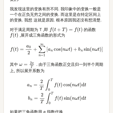
我发现这里的变换有所不同. 我印象中的变换一般是
一个在正负无穷之间的变换. 而这里是在特定区间上
的变换. 我想 这就是原因. 根本原因我还没有想清楚.
f
(
t
+
T
)
=
f
(
t
)
对于满足周期为
T
,即
的函数
f
(
t
)
,展开成三角函数的形式为
f
(
t
)
=
a
0
2
+
∑
n
=
1
∞
[
a
n
cos
(
n
ω
t
)
+
b
n
sin
(
n
ω
t
)
]
ω
=
2
π
T
其中
. 由于三角函数正交且归一到半个周期
上, 所以展开系数为
a
n
=
2
T
∫
0
T
f
(
t
)
cos
(
n
ω
t
)
d
t
b
n
=
2
T
∫
0
T
f
(
t
)
sin
(
n
ω
如果把三角函数用
e
指数代换