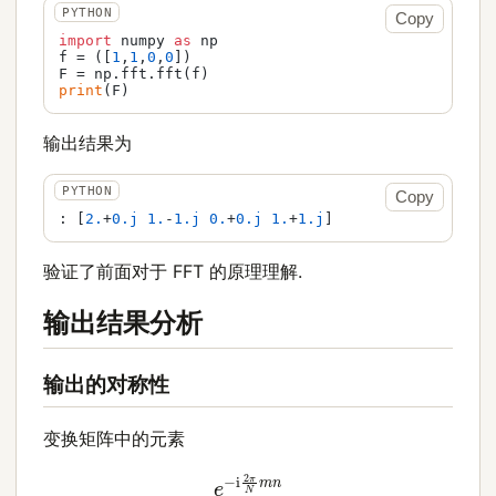
Copy
import
 numpy 
as
 np

f = ([
1
,
1
,
0
,
0
])

print
输出结果为
Copy
: [
2.
+
0.j
1.
-
1.j
0.
+
0.j
1.
+
1.j
验证了前面对于 FFT 的原理理解.
输出结果分析
输出的对称性
变换矩阵中的元素
e
−
i
2
π
N
m
n