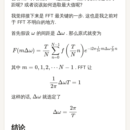
距呢? 或者说该如何选取最大值呢?
我觉得接下来是 FFT 最关键的一步. 这也是我之前对
于 FFT 不明白的地方.
Δ
ω
ω
首先假设
的间距是
. 那么原式就变为
F
(
m
Δ
ω
)
=
T
N
∑
n
=
0
N
−
1
f
(
T
N
n
)
e
−
i
2
π
1
2
π
m
Δ
ω
T
m
=
0
,
1
,
2
,
⋯
N
−
1
其中
. FFT 让
1
2
π
Δ
ω
T
=
1
Δ
ω
这样的话,
就选定了
Δ
ω
=
2
π
T
结论