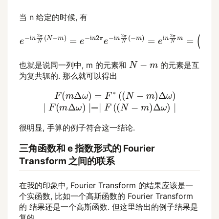
当
n
给定的时候, 有
e
−
i
n
2
π
N
(
N
−
m
(
e
)
−
=
i
e
n
−
2
i
π
n
N
2
π
m
e
)
−
∗
i
n
2
π
N
(
−
m
)
=
e
i
n
2
N
−
m
也就是说同一列中,
m
的元素和
的元素是互
为复共轭的. 那么就可以得出
F
(
m
Δ
ω
)
=
F
∗
(
(
N
−
m
)
Δ
ω
)
∣
F
(
m
Δ
ω
)
∣=∣
F
(
(
N
−
m
)
很明显, 手算的例子符合这一结论.
三角函数和
e
指数形式的 Fourier
Transform 之间的联系
在我的印象中, Fourier Transform 的结果应该是一
个实函数, 比如一个高斯函数的 Fourier Transform
的 结果还是一个高斯函数. 但这里给出的例子结果是
复的.