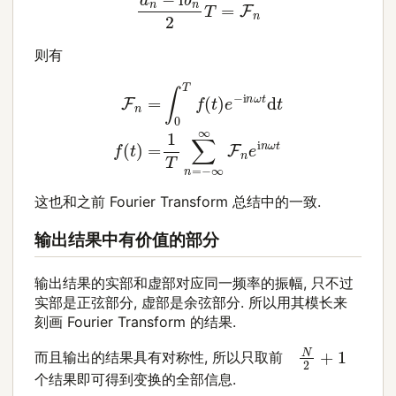
则有
F
n
=
∫
0
T
f
(
t
)
e
−
i
n
ω
t
d
t
f
(
t
)
=
1
T
∑
n
=
−
∞
∞
F
n
e
i
n
ω
t
这也和之前 Fourier Transform 总结中的一致.
输出结果中有价值的部分
输出结果的实部和虚部对应同一频率的振幅, 只不过
实部是正弦部分, 虚部是余弦部分. 所以用其模长来
刻画 Fourier Transform 的结果.
N
2
+
1
而且输出的结果具有对称性, 所以只取前
个结果即可得到变换的全部信息.