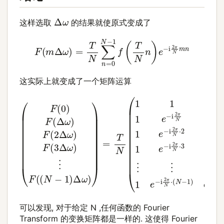
Δ
ω
这样选取
的结果就使原式变成了
F
(
m
Δ
ω
)
=
T
N
∑
n
=
0
N
−
1
f
(
T
N
n
)
e
−
i
2
π
N
m
n
这实际上就变成了一个矩阵运算
(
e
e
e
F
−
−
−
(
(
f
i
i
i
0
(
2
2
2
0
)
π
π
π
1
F
)
1
N
N
N
f
(
e
(
Δ
⋅
⋅
⋅
T
−
(
2
3
ω
N
N
e
i
×
×
2
)
−
)
−
F
(
(
π
f
N
N
1
(
i
(
N
2
2
2
)
−
−
1
π
Δ
T
e
e
1
1
N
ω
−
N
)
)
−
1
⋮
⋅
i
)
)
i
e
2
(
F
2
f
N
−
⋮
(
π
(
π
3
−
3
N
i
N
2
⋮
T
1
Δ
⋅
π
⋅
)
N
2
ω
2
⋮
×
N
e
)
e
)
(
⋮
⋅
−
⋮
⋱
N
−
3
i
i
−
f
2
e
F
2
⋮
(
π
−
1
(
(
π
N
)
(
N
1
i
N
)
N
2
e
−
⋅
π
⋅
3
−
−
1
2
N
)
⋯
1
i
×
2
T
)
⋅
Δ
2
3
π
N
ω
e
N
×
)
−
)
2
)
⋅
(
)
i
e
N
=
2
−
π
T
−
i
N
N
2
1
)
可以发现, 对于给定
N
,任何函数的 Fourier
Transform 的变换矩阵都是一样的. 这使得 Fourier