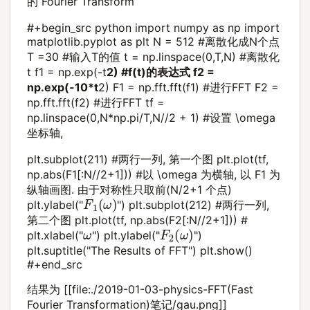
的 Fourier Transform
#+begin_src python import numpy as np import
matplotlib.pyplot as plt N = 512 #离散化成N个点
T =30 #输入T的值 t = np.linspace(0,T,N) #离散化
t f1 = np.exp(-t
2) #f(t)的表达式 f2 =
np.exp(-10*t
2) F1 = np.fft.fft(f1) #进行FFT F2 =
np.fft.fft(f2) #进行FFT tf =
np.linspace(0,N*np.pi/T,N//2 + 1) #设置 \omega
坐标轴,
plt.subplot(211) #两行一列, 第一个图 plt.plot(tf,
np.abs(F1[:N//2+1])) #以 \omega 为横轴, 以 F1 为
纵轴画图. 由于对称性只取前(N/2+1 个点)
F
1
(
ω
)
plt.ylabel("
") plt.subplot(212) #两行一列,
第二个图 plt.plot(tf, np.abs(F2[:N//2+1])) #
F
2
(
ω
)
ω
plt.xlabel("
") plt.ylabel("
")
plt.suptitle("The Results of FFT") plt.show()
#+end_src
结果为 [[file:./2019-01-03-physics-FFT(Fast
Fourier Transformation)笔记/gau.png]]