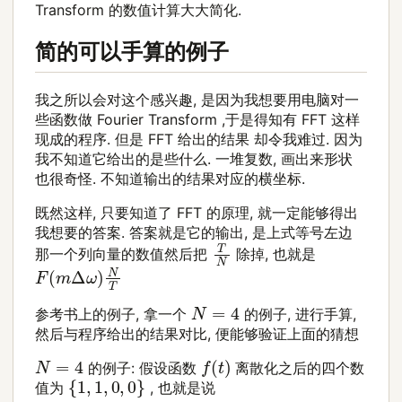
Transform 的数值计算大大简化.
简的可以手算的例子
我之所以会对这个感兴趣, 是因为我想要用电脑对一
些函数做 Fourier Transform ,于是得知有 FFT 这样
现成的程序. 但是 FFT 给出的结果 却令我难过. 因为
我不知道它给出的是些什么. 一堆复数, 画出来形状
也很奇怪. 不知道输出的结果对应的横坐标.
既然这样, 只要知道了 FFT 的原理, 就一定能够得出
我想要的答案. 答案就是它的输出, 是上式等号左边
T
N
那一个列向量的数值然后把
除掉, 也就是
F
(
m
Δ
ω
)
N
T
N
=
4
参考书上的例子, 拿一个
的例子, 进行手算,
然后与程序给出的结果对比, 便能够验证上面的猜想
f
(
t
)
N
=
4
的例子: 假设函数
离散化之后的四个数
{
1
,
1
,
0
,
0
}
值为
, 也就是说