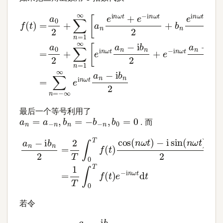
f
(
t
)
=
a
0
2
+
∑
n
=
1
∞
[
a
n
e
i
n
ω
t
+
e
−
i
n
ω
t
2
+
b
n
e
i
n
ω
最后一个等号利用了
a
n
=
a
−
n
,
b
n
=
−
b
−
n
,
b
0
=
0
. 而
−
i
sin
a
n
(
−
n
i
ω
b
n
t
)
2
2
=
d
2
t
=
T
1
∫
0
T
T
∫
0
f
(
T
t
)
f
cos
(
t
)
e
(
−
n
i
n
ω
ω
t
)
t
d
t
若令
a
n
−
i
b
n
2
T
=
F
n