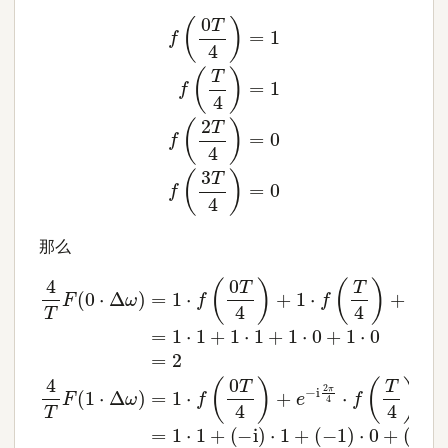
f
(
0
T
4
)
=
1
f
(
T
4
)
=
1
f
(
2
T
4
)
=
0
f
(
3
T
4
)
=
0
那么
4
(
(
i
−
T
)
⋅
1
F
0
)
⋅
(
=
0
0
1
=
⋅
−
Δ
0
i
ω
4
4
(
i
)
T
T
)
=
⋅
F
F
1
1
(
+
(
⋅
(
2
3
f
−
(
(
(
⋅
−
⋅
−
0
i
Δ
Δ
)
1
T
1
ω
⋅
ω
)
1
)
4
⋅
+
⋅
)
)
0
1
=
)
=
(
+
+
+
−
1
1
1
(
1
⋅
⋅
1
−
f
⋅
⋅
f
)
(
0
f
(
i
⋅
0
(
0
)
0
+
T
⋅
T
T
+
0
4
4
4
=
)
)
)
+
1
+
+
+
1
e
e
⋅
i
f
−
−
(
2
i
i
2
2
T
π
π
4
4
4
)
⋅
+
⋅
2
3
1
⋅
⋅
⋅
f
f
f
(
(
(
T
T
3
4
4