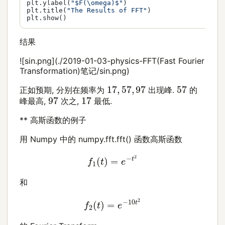
plt.ylabel(
"$F(\omega)$"
)

plt.title(
"The Results of FFT"
)

结果
![sin.png](./2019-01-03-physics-FFT(Fast Fourier
Transformation)笔记/sin.png)
17
,
57
,
97
57
正如预期, 分别在频率为
出现峰.
的
97
17
峰最高,
次之,
最低.
** 高斯函数的例子
用 Numpy 中的 numpy.fft.fft() 函数高斯函数
f
1
(
t
)
=
e
−
t
2
和
f
2
(
t
)
=
e
−
10
t
2