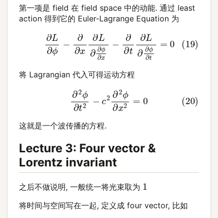
第一项是 field 在 field space 中的动能. 通过 least
action 得到它的 Euler-Lagrange Equation 为
(19)
∂
L
∂
ϕ
−
∂
∂
x
∂
L
∂
∂
ϕ
∂
x
−
∂
∂
t
∂
L
∂
∂
ϕ
∂
t
=
0
将 Lagrangian 代入可得运动方程
(20)
∂
2
ϕ
∂
t
2
−
c
2
∂
2
ϕ
∂
x
2
=
0
这就是一个波传播的方程.
Lecture 3: Four vector &
Lorentz invariant
1
之后不做说明, 一般统一将光束取为
将时间与空间写在一起, 定义成 four vector, 比如