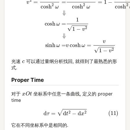
c
光速
可以通过量纲分析找回, 就得到了最熟悉的形
式.
Proper Time
x
O
t
对于
坐标系中任意一条曲线, 定义的 proper
time
(11)
d
τ
=
d
t
2
−
d
x
2
它在不同坐标系中是相同的.