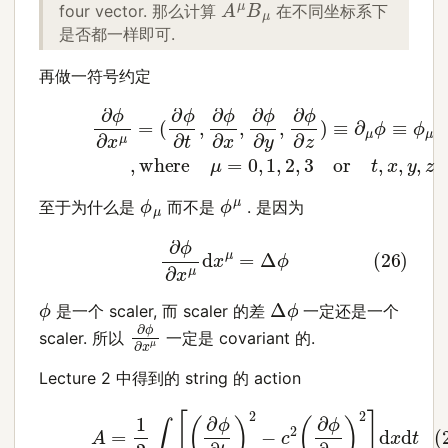
A
μ
B
μ
four vector. 那么计算
在不同坐标系下
是否都一样即可.
再做一符号约定
(
∂
ϕ
∂
t
,
∂
ϕ
∂
x
,
∂
ϕ
∂
y
,
(24)
∂
ϕ
∂
∂
z
)
ϕ
≡
∂
∂
x
μ
μ
ϕ
=
≡
ϕ
μ
(25)
,
wher
ϕ
μ
ϕ
μ
至于为什么是
而不是
. 是因为
(26)
∂
ϕ
∂
x
μ
d
x
μ
=
Δ
ϕ
Δ
ϕ
ϕ
是一个 scaler, 而 scaler 的差
一定还是一个
∂
ϕ
∂
x
μ
scaler. 所以
一定是 covariant 的.
Lecture 2 中得到的 string 的 action
(27)
A
=
1
2
∫
[
(
∂
ϕ
∂
t
)
2
−
c
2
(
∂
ϕ
∂
x
)
2
]
d
x
d
t