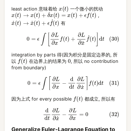
x
(
t
)
least action 意味着给
一个微小的扰动
x
(
t
)
→
x
(
t
)
+
δ
x
(
t
)
=
x
(
t
)
+
ϵ
f
(
t
)
,
x
˙
(
t
)
→
x
˙
(
t
)
+
ϵ
f
˙
(
t
)
有
(30)
0
=
ϵ
∫
[
∂
L
∂
x
f
(
t
)
+
∂
L
∂
x
˙
f
˙
(
t
)
]
d
t
integration by parts 得(因为积分是固定边界的, 所
f
(
t
)
0
以
在边界上的结果为
, 所以 no contribution
from boundary)
(31)
0
=
ϵ
∫
[
∂
L
∂
x
−
d
d
t
∂
L
∂
x
˙
]
f
(
t
)
d
t
f
(
t
)
因为上式 for every possible
都成立, 所以有
(32)
d
d
t
∂
L
∂
x
˙
−
∂
L
∂
x
=
0
Generalize Euler-Lagrange Equation to