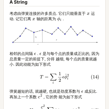
A String
x
考虑由弹簧连接的许多质点. 它们只能垂直于
运
ϕ
i
x
动. 记它们离
轴的距离为
.
ϵ
ϵ
相邻的点间隔
.
是与每个点的质量成正比的, 因为
总质量一定的前提下, 分得 越细, 每个点的质量就越
小. 因此动能为如下形式
(14)
T
=
∑
i
1
2
ϵ
ϕ
˙
i
2
ϵ
弹簧越短的话, 就越硬, 也就是劲度系数与
成反比.
c
2
再加上一个系数
, 它的势 能为如下形式
(15)
U
=
c
2
2
ϵ
∑
i
(
ϕ
i
+
1
−
ϕ
i
)
2