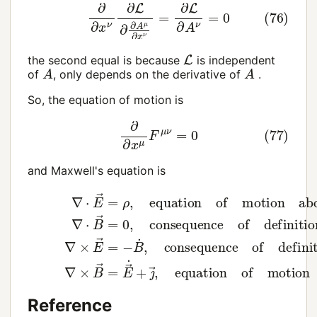
(76)
∂
∂
x
ν
∂
L
∂
∂
A
μ
∂
x
ν
=
∂
L
∂
A
ν
=
0
L
the second equal is because
is independent
A
A
of
, only depends on the derivative of
.
So, the equation of motion is
(77)
∂
∂
x
μ
F
μ
ν
=
0
and Maxwell's equation is
(78)
∇
⋅
E
→
=
ρ
,
equation
of
motion
about
j
0
(79)
∇
Reference