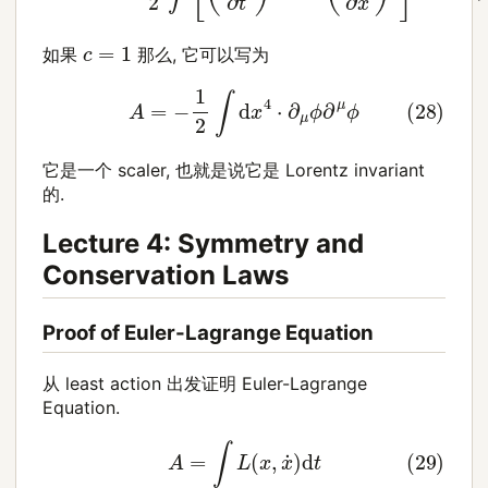
c
=
1
如果
那么, 它可以写为
(28)
A
=
−
1
2
∫
d
x
4
⋅
∂
μ
ϕ
∂
μ
ϕ
它是一个 scaler, 也就是说它是 Lorentz invariant
的.
Lecture 4: Symmetry and
Conservation Laws
Proof of Euler-Lagrange Equation
从 least action 出发证明 Euler-Lagrange
Equation.
(29)
A
=
∫
L
(
x
,
x
˙
)
d
t