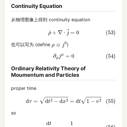
Continuity Equation
从物理图像上得到 continuity equation
(53)
ρ
˙
+
∇
⋅
j
→
=
0
ρ
≡
j
0
也可以写为 (define
)
(54)
∂
μ
j
μ
=
0
Ordinary Relativity Theory of
Moumentum and Particles
proper time
(55)
d
τ
=
d
t
2
−
d
x
2
=
d
t
1
−
v
2
so
(56)
d
t
d
τ
=
1
1
−
v
2