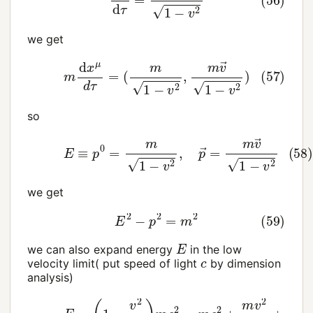
we get
(57)
m
d
x
μ
d
τ
=
(
m
1
−
v
2
,
m
v
→
1
−
v
2
)
so
(58)
E
≡
p
0
=
m
1
−
v
2
,
p
→
=
m
v
→
1
−
v
2
we get
(59)
E
2
−
p
2
=
m
2
E
we can also expand energy
in the low
c
velocity limit( put speed of light
by dimension
analysis)
(60)
E
=
(
1
−
v
2
c
2
)
m
c
2
=
m
c
2
+
m
v
2
2
+
⋯