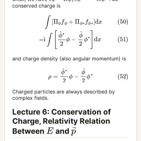
conserved charge is
(50)
∫
[
Π
ϕ
f
ϕ
+
Π
ϕ
∗
f
ϕ
∗
]
d
x
(51)
=
i
∫
[
ϕ
˙
∗
2
ϕ
−
ϕ
˙
2
and charge density (also angular momentum) is
(52)
ρ
=
ϕ
˙
∗
2
ϕ
−
ϕ
˙
2
ϕ
∗
Charged particles are always described by
complex fields.
Lecture 6: Conservation of
Charge, Relativity Relation
p
→
E
Between
and