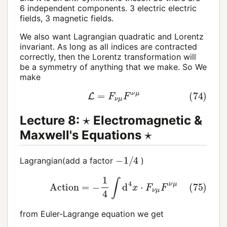
6 independent components. 3 electric electric
fields, 3 magnetic fields.
We also want Lagrangian quadratic and Lorentz
invariant. As long as all indices are contracted
correctly, then the Lorentz transformation will
be a symmetry of anything that we make. So We
make
(74)
L
=
F
ν
μ
F
ν
μ
⋆
Lecture 8:
Electromagnetic &
⋆
Maxwell's Equations
−
1
/
4
Lagrangian(add a factor
)
(75)
Action
=
−
1
4
∫
d
4
x
⋅
F
ν
μ
F
ν
μ
from Euler-Lagrange equation we get