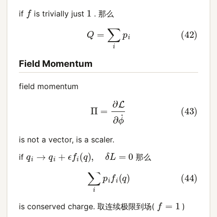
f
1
if
is trivially just
. 那么
(42)
Q
=
∑
i
p
i
Field Momentum
field momentum
(43)
Π
=
∂
L
∂
ϕ
˙
is not a vector, is a scaler.
q
i
→
q
i
+
ϵ
f
i
(
q
)
,
δ
L
=
0
if
那么
(44)
∑
i
p
i
f
i
(
q
)
f
=
1
is conserved charge. 取连续极限到场(
)