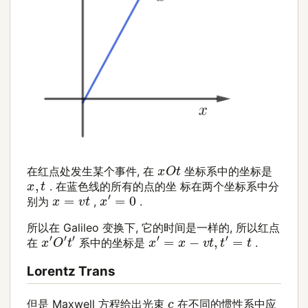
x
O
t
在红点处发生某个事件, 在
坐标系中的坐标是
x
,
t
. 在蓝色线的所有的点的坐 标在两个坐标系中分
x
′
=
0
x
=
v
t
别为
,
.
所以在 Galileo 变换下, 它的时间是一样的, 所以红点
x
′
O
′
t
′
x
′
=
x
−
v
t
,
t
′
=
t
在
系中的坐标是
.
Lorentz Trans
c
但是 Maxwell 方程给出光束
在不同的惯性系中应