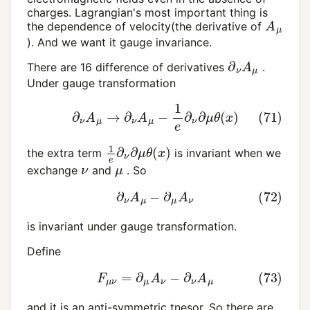
charges. Lagrangian's most important thing is
A
μ
the dependence of velocity(the derivative of
). And we want it gauge invariance.
∂
ν
A
μ
There are 16 difference of derivatives
.
Under gauge transformation
(71)
∂
ν
A
μ
→
∂
ν
A
μ
−
1
e
∂
ν
∂
μ
θ
(
x
)
1
e
∂
ν
∂
μ
θ
(
x
)
the extra term
is invariant when we
ν
μ
exchange
and
. So
(72)
∂
ν
A
μ
−
∂
μ
A
ν
is invariant under gauge transformation.
Define
(73)
F
μ
ν
=
∂
μ
A
ν
−
∂
ν
A
μ
and it is an anti-symmetric tnesor. So there are