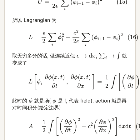
所以 Lagrangian 为
(16)
L
=
ϵ
2
∑
i
ϕ
˙
i
2
−
c
2
2
ϵ
∑
i
(
ϕ
i
+
1
−
ϕ
i
)
2
ϵ
→
d
x
,
∑
i
→
∫
取无穷多分的话, 做连续近似
就
变成了
(17)
L
[
ϕ
,
∂
ϕ
(
x
,
t
)
∂
t
,
∂
ϕ
(
x
,
t
)
∂
x
]
=
1
2
∫
[
(
∂
ϕ
∂
t
ϕ
ϕ
此时的
就是场(
是 f, 代表 field). action 就是再
对时间积分(给定边界)
(18)
A
=
1
2
∫
[
(
∂
ϕ
∂
t
)
2
−
c
2
(
∂
ϕ
∂
x
)
2
]
d
x
d
t