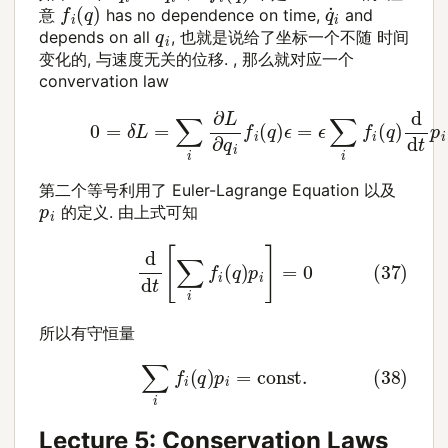
q
˙
i
f
i
(
q
)
意
has no dependence on time,
and
q
i
depends on all
, 也就是说给了坐标一个不随 时间
变化的, 与速度无关的位移. , 那么就对应一个
convervation law
(36)
0
=
δ
L
=
∑
i
∂
L
∂
q
i
f
i
(
q
)
ϵ
=
ϵ
∑
i
f
i
(
q
)
d
d
t
p
i
第二个等号利用了 Euler-Lagrange Equation 以及
p
i
的定义. 由上式可知
(37)
d
d
t
[
∑
i
f
i
(
q
)
p
i
]
=
0
所以有守恒量
(38)
∑
i
f
i
(
q
)
p
i
=
const
.
Lecture 5: Conservation Laws