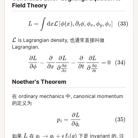
Field Theory
(33)
L
=
∫
d
x
L
[
ϕ
(
x
)
,
∂
t
ϕ
,
ϕ
x
,
ϕ
y
,
ϕ
z
]
L
is Lagrangian density, 也通常直接叫做
Lagrangian.
(34)
∂
L
∂
ϕ
−
∂
∂
x
∂
L
∂
∂
ϕ
∂
x
−
∂
∂
t
∂
L
∂
∂
ϕ
∂
t
=
0
Noether's Theorem
在 ordinary mechanics 中, canonical momentum
的定义为
(35)
p
i
=
∂
L
∂
q
˙
i
q
i
→
q
i
+
ϵ
f
i
(
q
)
L
如果
在
下是 invariant 的. 注