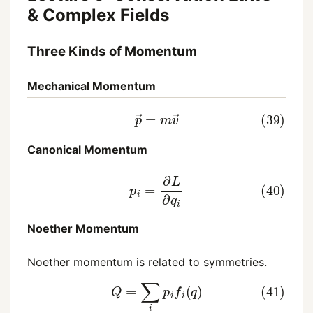
& Complex Fields
Three Kinds of Momentum
Mechanical Momentum
(39)
p
→
=
m
v
→
Canonical Momentum
(40)
p
i
=
∂
L
∂
q
i
Noether Momentum
Noether momentum is related to symmetries.
(41)
Q
=
∑
i
p
i
f
i
(
q
)