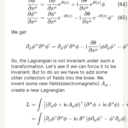
We get
(66)
∂
μ
ϕ
′
∗
∂
μ
ϕ
′
=
∂
μ
ϕ
∗
∂
μ
ϕ
−
i
∂
θ
∂
x
μ
[
ϕ
∂
μ
ϕ
∗
So, the Lagrangian is not invariant under such a
transformation. Let's see if we can force it to be
invariant. But to do so we have to add some
other collection of fields into the brew. We
A
μ
invent some new fields(electromagnetic)
,
create a new Lagrangian
−
m
2
ϕ
∗
ϕ
]
d
4
x
(68)
=
∫
(67)
[
∂
μ
ϕ
L
=
∗
∫
∂
[
(
μ
∂
ϕ
μ
−
ϕ
i
+
e
i
A
e
μ
A
[
μ
ϕ
ϕ
∂
)
μ
∗
ϕ
(