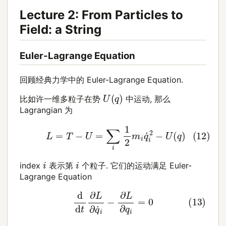
Lecture 2: From Particles to
Field: a String
Euler-Lagrange Equation
回顾经典力学中的 Euler-Lagrange Equation.
U
(
q
)
比如许一维多粒子在势
中运动, 那么
Lagrangian 为
(12)
L
=
T
−
U
=
∑
i
1
2
m
i
q
˙
i
2
−
U
(
q
)
i
i
index
表示第
个粒子. 它们的运动满足 Euler-
Lagrange Equation
(13)
d
d
t
∂
L
∂
q
˙
i
−
∂
L
∂
q
i
=
0