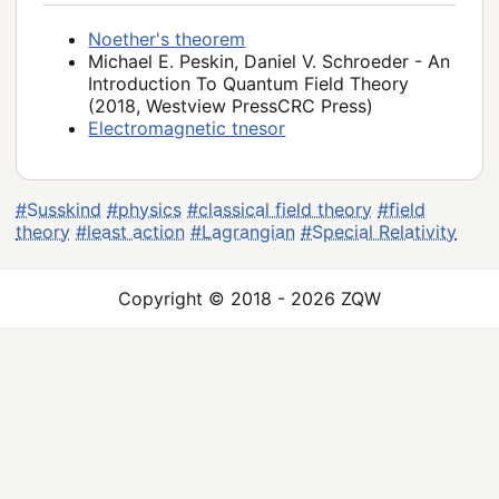
Noether's theorem
Michael E. Peskin, Daniel V. Schroeder - An
Introduction To Quantum Field Theory
(2018, Westview PressCRC Press)
Electromagnetic tnesor
#Susskind
#physics
#classical field theory
#field
theory
#least action
#Lagrangian
#Special Relativity
Copyright © 2018 - 2026 ZQW