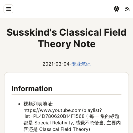
Home
Susskind's Classical Field
Physics
Theory Note
Blog
Coding
2021-03-04
-
专业笔记
All
Information
视频列表地址:
https://www.youtube.com/playlist?
list=PL4D780620B14F1568 ( 每一 集的标题
都是 Special Relativity, 感觉不态恰当, 主要内
容还是 Classical Field Theory)