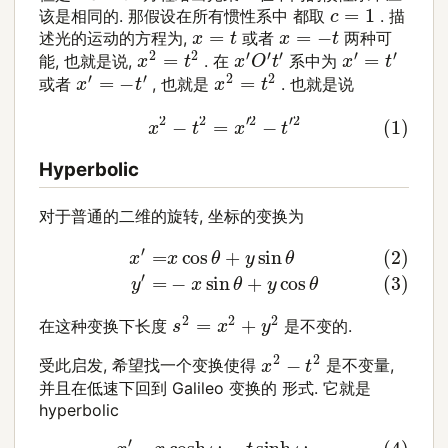
c
=
1
该是相同的. 那假设在所有惯性系中 都取
. 描
x
=
t
x
=
−
t
述光的运动的方程为,
或者
两种可
x
2
=
t
2
x
′
O
′
t
′
x
′
=
t
′
能, 也就是说,
. 在
系中为
x
2
=
t
2
x
′
=
−
t
′
或者
, 也就是
. 也就是说
(1)
x
2
−
t
2
=
x
′
2
−
t
′
2
Hyperbolic
对于普通的二维的旋转, 坐标的变换为
(2)
x
′
=
x
cos
θ
+
y
sin
θ
(3)
y
′
=
−
x
sin
θ
+
y
cos
θ
s
2
=
x
2
+
y
2
在这种变换下长度
是不变的.
x
2
−
t
2
受此启发, 希望找一个变换使得
是不变量,
并且在低速下回到 Galileo 变换的 形式. 它就是
hyperbolic
(4)
x
′
=
x
cosh
ω
−
t
sinh
ω
(5)
t
′
=
−
x
sinh
ω
+
t
cosh