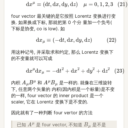
(21)
d
x
μ
≡
(
d
t
,
d
x
,
d
y
,
d
z
)
μ
=
0
,
1
,
2
,
3
four vector 最关键的是它按照 Lorentz 变换进行变
换. 如果换成下标, 那就把第 0 个分 量加一个负号(
下标是协变, co is low). 如
(22)
d
x
μ
≡
(
−
d
t
,
d
x
,
d
y
,
d
z
)
用这种记号, 并采取求和约定, 那么 Lorentz 变换下
的不变量就可以写成
(23)
d
x
μ
d
x
μ
=
−
d
t
2
+
d
x
2
+
d
y
2
+
d
z
2
A
μ
B
μ
A
μ
B
μ
内积
和
是一样的. 就像在三维旋转
下, 任意两个矢量的 内积(因内积是一个标量)是不变
的一样, four vector 的 inner product 是一个
scaler, 它在 Lorentz 变换下是不变的.
因此就有了一种判断 four vertor 的方法
A
μ
B
μ
已知
是 four vector, 不知道
是不是