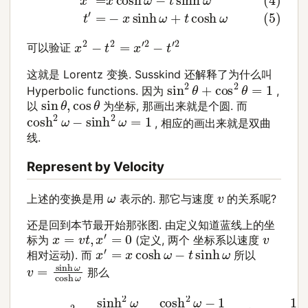
x
2
−
t
2
=
x
′
2
−
t
′
2
可以验证
这就是 Lorentz 变换. Susskind 还解释了为什么叫
sin
2
θ
+
cos
2
θ
=
1
Hyperbolic functions. 因为
,
sin
θ
,
cos
θ
以
为坐标, 那画出来就是个圆. 而
cosh
2
ω
−
sinh
2
ω
=
1
, 相应的画出来就是双曲
线.
Represent by Velocity
ω
v
上述的变换是用
表示的. 那它与速度
的关系呢?
还是回到本节最开始那张图. 由定义知道蓝线上的坐
x
=
v
t
,
x
′
=
0
v
标为
(定义, 两个 坐标系以速度
x
′
=
x
cosh
ω
−
t
sinh
ω
相对运动). 而
所以
v
=
sinh
ω
cosh
ω
那么
(6)
v
2
=
sinh
2
ω
cosh
2
ω
=
cosh
2
ω
−
1
cosh
2
ω
=
1