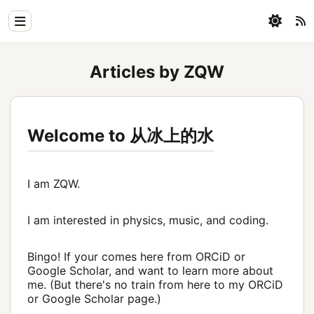
Home
Articles by ZQW
Physics
Blog
Welcome to 从冰上的水
Coding
All
I am ZQW.
I am interested in physics, music, and coding.
Bingo! If your comes here from ORCiD or
Google Scholar, and want to learn more about
me. (But there's no train from here to my ORCiD
or Google Scholar page.)