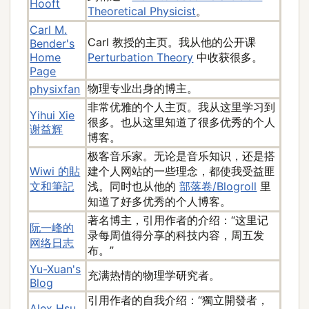
Hooft
Theoretical Physicist
。
Carl M.
Carl 教授的主页。我从他的公开课
Bender's
Home
Perturbation Theory
中收获很多。
Page
物理专业出身的博主。
physixfan
非常优雅的个人主页。我从这里学习到
Yihui Xie
很多。也从这里知道了很多优秀的个人
谢益辉
博客。
极客音乐家。无论是音乐知识，还是搭
Wiwi 的貼
建个人网站的一些理念，都使我受益匪
文和筆記
浅。同时也从他的
部落卷/Blogroll
里
知道了好多优秀的个人博客。
著名博主，引用作者的介绍：“这里记
阮一峰的
录每周值得分享的科技内容，周五发
网络日志
布。”
Yu-Xuan's
充满热情的物理学研究者。
Blog
引用作者的自我介绍：“獨立開發者，
Alex Hsu