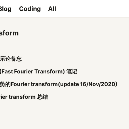
Blog
Coding
All
nsform
示论备忘
(Fast Fourier Transform) 笔记
的Fourier transform(update 16/Nov/2020)
rier transform 总结