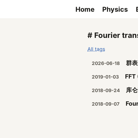
Home
Physics
# Fourier tra
All tags
群表
2026-06-18
FFT 
2019-01-03
库仑势
2018-09-24
Fou
2018-09-07